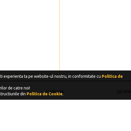
ati experienta ta pe website-ul nostru, in conformitate cu
Politica de
ilor de catre noi!
CARIERE
DESPR
tructiunile din
Politica de Cookie
.
INFORMATII UTILE
CONTUL MEU
PRO
> Despre PSS
> Login
> UPS
> Evenimente
> Inregistrare
> Grup