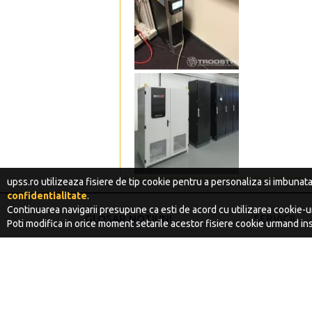
upss.ro utilizeaza fisiere de tip cookie pentru a personaliza si imbunat
confidentialitate
.
Continuarea navigarii presupune ca esti de acord cu utilizarea cookie-ur
GLOSAR NOTIUNI
SERVICII
Poti modifica in orice moment setarile acestor fisiere cookie urmand ins
CONTACT
POWER SUPPLY SYSTEMS UPS S.R.L.
Dep. vanzari: +40-729-883715; +40-721-279440