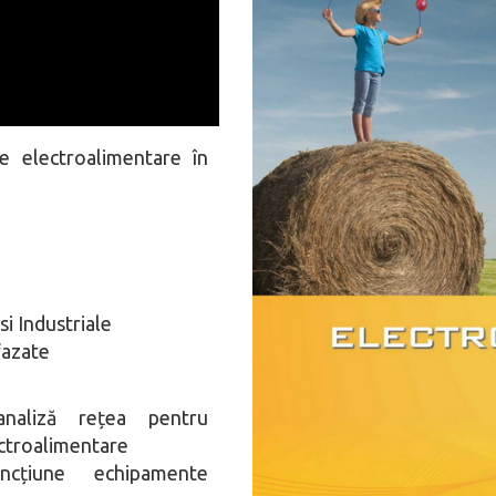
e electroalimentare în
i Industriale
fazate
 analiză rețea pentru
ectroalimentare
cțiune echipamente