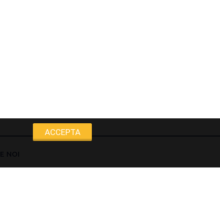
ACCEPTA
E NOI
DUSE
SERVICII
> MĂSURĂTORI -
ÎNREGISTRARE DATE -
 Electrogen