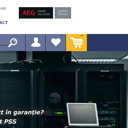
-440
ACT