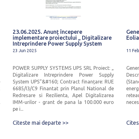
23.06.2025. Anunț începere
Gene
implementare proiectului „ Digitalizare
Eoli
Intreprindere Power Supply System
23 Jun 2025
11 Fe
n
POWER SUPPLY SYSTEMS UPS SRL Proiect: „
Gene
,
Digitalizare Intreprindere Power Supply
Descri
e
System UPS”&#160; Contract finanțare: RUE
(Sta
c
6685/I3/C9 Finantat prin Planul National de
energ
a
Redresare si Rezilienta, Apel Digitalizarea
retea
.
IMM-urilor - grant de pana la 100.000 euro
necesa
pe i...
Citeste mai departe >>
Cite