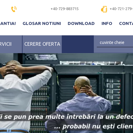
+40-729-883715
+40-721-279
RANTIA!
GLOSAR NOTIUNI
DOWNLOAD
INFO
CONT
RVICII
CERERE OFERTA