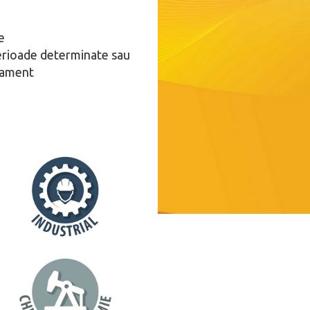
e
erioade determinate sau
ipament