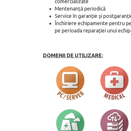
comercializate
Mentenanță periodică
Service în garanție și postgaranți
Închiriere echipamente pentru p
pe perioada reparației unui ech
DOMENII DE UTILIZARE
: