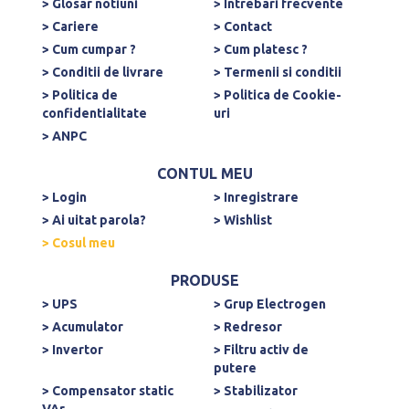
> Glosar notiuni
> Intrebari frecvente
> Cariere
> Contact
> Cum cumpar ?
> Cum platesc ?
> Conditii de livrare
> Termenii si conditii
> Politica de
> Politica de Cookie-
confidentialitate
uri
> ANPC
CONTUL MEU
> Login
> Inregistrare
> Ai uitat parola?
> Wishlist
> Cosul meu
PRODUSE
> UPS
> Grup Electrogen
> Acumulator
> Redresor
> Invertor
> Filtru activ de
putere
> Compensator static
> Stabilizator
VAr