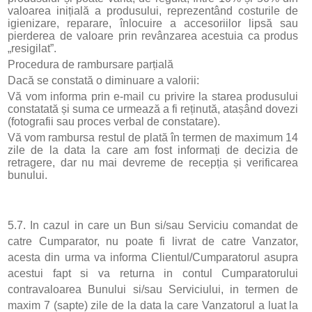
valoarea inițială a produsului, reprezentând costurile de
igienizare, reparare, înlocuire a accesoriilor lipsă sau
pierderea de valoare prin revânzarea acestuia ca produs
„resigilat”.
Procedura de rambursare parțială
Dacă se constată o diminuare a valorii:
Vă vom informa prin e-mail cu privire la starea produsului
constatată și suma ce urmează a fi reținută, atașând dovezi
(fotografii sau proces verbal de constatare).
Vă vom rambursa restul de plată în termen de maximum 14
zile de la data la care am fost informați de decizia de
retragere, dar nu mai devreme de recepția și verificarea
bunului.
5.7. In cazul in care un Bun si/sau Serviciu comandat de
catre Cumparator, nu poate fi livrat de catre Vanzator,
acesta din urma va informa Clientul/Cumparatorul asupra
acestui fapt si va returna in contul Cumparatorului
contravaloarea Bunului si/sau Serviciului, in termen de
maxim 7 (sapte) zile de la data la care Vanzatorul a luat la