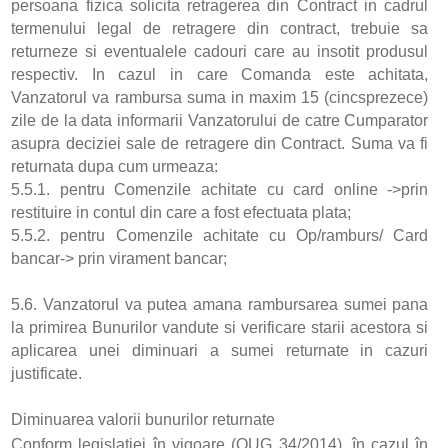
persoana fizica solicita retragerea din Contract in cadrul
termenului legal de retragere din contract, trebuie sa
returneze si eventualele cadouri care au insotit produsul
respectiv. In cazul in care Comanda este achitata,
Vanzatorul va rambursa suma in maxim 15 (cincsprezece)
zile de la data informarii Vanzatorului de catre Cumparator
asupra deciziei sale de retragere din Contract. Suma va fi
returnata dupa cum urmeaza:
5.5.1. pentru Comenzile achitate cu card online ->prin
restituire in contul din care a fost efectuata plata;
5.5.2. pentru Comenzile achitate cu Op/ramburs/ Card
bancar-> prin virament bancar;
5.6. Vanzatorul va putea amana rambursarea sumei pana
la primirea Bunurilor vandute si verificare starii acestora si
aplicarea unei diminuari a sumei returnate in cazuri
justificate.
Diminuarea valorii bunurilor returnate
Conform legislației în vigoare (OUG 34/2014), în cazul în