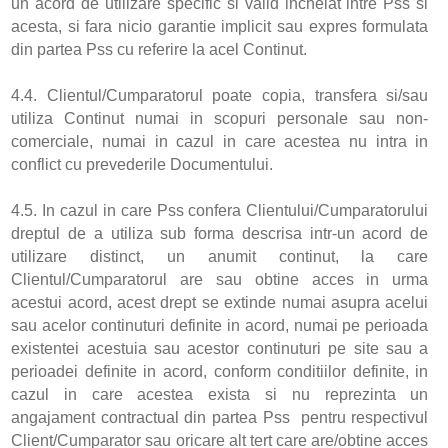
un acord de utilizare specific si valid incheiat intre Pss si
acesta, si fara nicio garantie implicit sau expres formulata
din partea Pss cu referire la acel Continut.
4.4. Clientul/Cumparatorul poate copia, transfera si/sau
utiliza Continut numai in scopuri personale sau non-
comerciale, numai in cazul in care acestea nu intra in
conflict cu prevederile Documentului.
4.5. In cazul in care Pss confera Clientului/Cumparatorului
dreptul de a utiliza sub forma descrisa intr-un acord de
utilizare distinct, un anumit continut, la care
Clientul/Cumparatorul are sau obtine acces in urma
acestui acord, acest drept se extinde numai asupra acelui
sau acelor continuturi definite in acord, numai pe perioada
existentei acestuia sau acestor continuturi pe site sau a
perioadei definite in acord, conform conditiilor definite, in
cazul in care acestea exista si nu reprezinta un
angajament contractual din partea Pss pentru respectivul
Client/Cumparator sau oricare alt tert care are/obtine acces