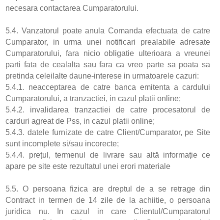
necesara contactarea Cumparatorului.
5.4. Vanzatorul poate anula Comanda efectuata de catre
Cumparator, in urma unei notificari prealabile adresate
Cumparatorului, fara nicio obligatie ulterioara a vreunei
parti fata de cealalta sau fara ca vreo parte sa poata sa
pretinda celeilalte daune-interese in urmatoarele cazuri:
5.4.1. neacceptarea de catre banca emitenta a cardului
Cumparatorului, a tranzactiei, in cazul platii online;
5.4.2. invalidarea tranzactiei de catre procesatorul de
carduri agreat de Pss, in cazul platii online;
5.4.3. datele furnizate de catre Client/Cumparator, pe Site
sunt incomplete si/sau incorecte;
5.4.4. prețul, termenul de livrare sau altă informație ce
apare pe site este rezultatul unei erori materiale
5.5. O persoana fizica are dreptul de a se retrage din
Contract in termen de 14 zile de la achiitie, o persoana
juridica nu. In cazul in care Clientul/Cumparatorul