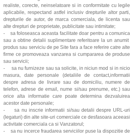
realiste, corecte, neinselatoare si in conformitate cu legile
aplicabile, respectand astfel inclusiv drepturile altor parti,
drepturile de autor, de marca comerciala, de licenta sau
alte drepturi de proprietate, publicitate sau intimitate;
- sa foloseasca aceasta facilitate doar pentru a comunica
sau a obtine detalii suplimentare referitoare la un anumit
produs sau serviciu de pe Site fara a face referire catre alte
firme ce promoveaza vanzarea si cumpararea de produse
sau servicii;
- sa nu furnizeze sau sa solicite, in niciun mod si in nicio
masura, date personale (detaliile de contact,informatii
despre adresa de livrare sau de domiciliu, numere de
telefon, adrese de email, nume si/sau prenume, etc.) sau
orice alta informatie care poate determina dezvaluirea
acestor date personale;
- sa nu inscrie informatii si/sau detalii despre URL-uri
(legaturi) din alte site-uri comerciale ce desfasoara aceeasi
activitate comerciala ca si Vanzatorul;
- sa nu incerce fraudarea serviciilor puse la dispozitie de