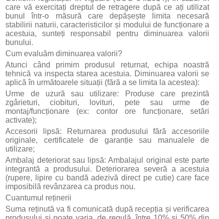
care vă exercitați dreptul de retragere după ce ați utilizat
bunul într-o măsură care depășește limita necesară
stabilirii naturii, caracteristicilor și modului de funcționare a
acestuia, sunteți responsabil pentru diminuarea valorii
bunului.
Cum evaluăm diminuarea valorii?
Atunci când primim produsul returnat, echipa noastră
tehnică va inspecta starea acestuia. Diminuarea valorii se
aplică în următoarele situații (fără a se limita la acestea):
Urme de uzură sau utilizare: Produse care prezintă
zgârieturi, ciobituri, lovituri, pete sau urme de
montaj/funcționare (ex: contor ore funcționare, setări
activate);
Accesorii lipsă: Returnarea produsului fără accesoriile
originale, certificatele de garanție sau manualele de
utilizare;
Ambalaj deteriorat sau lipsă: Ambalajul original este parte
integrantă a produsului. Deteriorarea severă a acestuia
(rupere, lipire cu bandă adezivă direct pe cutie) care face
imposibilă revânzarea ca produs nou.
Cuantumul reținerii
Suma reținută va fi comunicată după recepția și verificarea
produsului și poate varia, de regulă, între 10% și 50% din