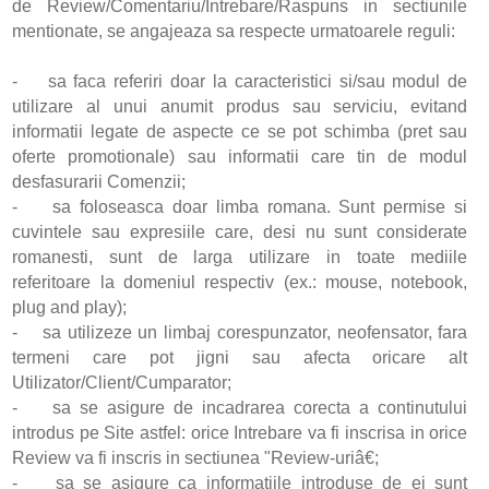
de Review/Comentariu/Intrebare/Raspuns in sectiunile
mentionate, se angajeaza sa respecte urmatoarele reguli:
- sa faca referiri doar la caracteristici si/sau modul de
utilizare al unui anumit produs sau serviciu, evitand
informatii legate de aspecte ce se pot schimba (pret sau
oferte promotionale) sau informatii care tin de modul
desfasurarii Comenzii;
- sa foloseasca doar limba romana. Sunt permise si
cuvintele sau expresiile care, desi nu sunt considerate
romanesti, sunt de larga utilizare in toate mediile
referitoare la domeniul respectiv (ex.: mouse, notebook,
plug and play);
- sa utilizeze un limbaj corespunzator, neofensator, fara
termeni care pot jigni sau afecta oricare alt
Utilizator/Client/Cumparator;
- sa se asigure de incadrarea corecta a continutului
introdus pe Site astfel: orice Intrebare va fi inscrisa in orice
Review va fi inscris in sectiunea "Review-uriâ€;
- sa se asigure ca informatiile introduse de ei sunt