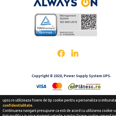
Copyright © 2020, Power Supply System UPS.
upss.ro utilizeaza fisiere de tip cookie pentru a personaliza si imbunat
confidentialitate
.
Continuarea navigarii presupune ca esti de acord cu utilizarea cookie-ur
Poti modifica in orice moment setarile acestor fisiere cookie urmand ins