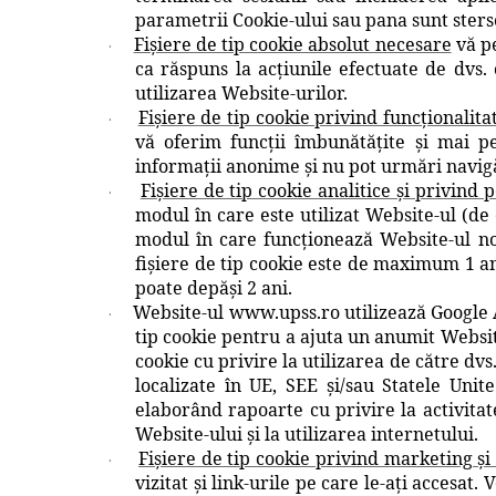
parametrii Cookie-ului sau pana sunt sters
Fișiere de tip cookie absolut necesare
vă pe
·
ca răspuns la acțiunile efectuate de dvs. 
utilizarea Website-urilor.
Fișiere de tip cookie privind funcționalita
·
vă oferim funcții îmbunătățite și mai pe
informații anonime și nu pot urmări navigăr
Fișiere de tip cookie analitice și privind
·
modul în care este utilizat Website-ul (de
modul în care funcționează Website-ul no
fișiere de tip cookie este de maximum 1 an
poate depăşi 2 ani.
Website-ul www.upss.ro utilizează Google An
·
tip cookie pentru a ajuta un anumit Website
cookie cu privire la utilizarea de către dvs
localizate în UE, SEE şi/sau Statele Unite
elaborând rapoarte cu privire la activitat
Website-ului și la utilizarea internetului.
Fișiere de tip cookie privind marketing și 
·
vizitat și link-urile pe care le-ați accesat