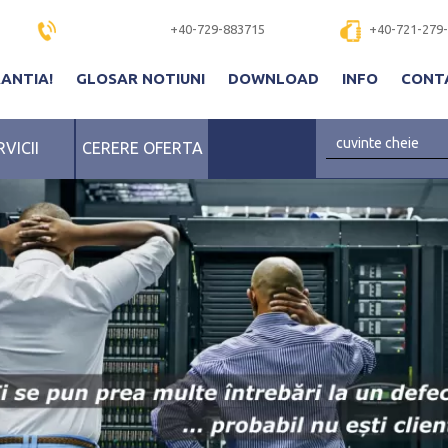
+40-729-883715
+40-721-279
RANTIA!
GLOSAR NOTIUNI
DOWNLOAD
INFO
CONT
RVICII
CERERE OFERTA