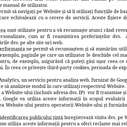
e manual de utilizator.
rmit să navigați pe Website și să îi utilizați funcțiile de ba
care echivalează cu o cerere de servicii. Aceste fișiere 
tea
sunt utilizate pentru a vă recunoaște atunci când reven
rsonalizate, cum ar fi reamintirea preferințelor dvs. A
ile dvs. pe alte site-uri web.
 performanța
ne permit să recunoaștem și să numărăm utiliz
 exemplu, paginile pe care un utilizator le deschide cel m
stru, de exemplu, asigurând că puteți găsi ușor ceea ce 
i. În ceea ce priveşte third-party cookies, perioada de exp
alytics, un serviciu pentru analiza web, furnizat de Google
 să analizeze modul în care utilizați respectivul Website. 
. a Website-ului (inclusiv adresa dvs. IP) vor fi transmise ș
. Google va utiliza aceste informații în scopul evaluării 
ea Website-ului pentru operatorii Website-ului și furnizând
identificarea publicului țintă
înregistrează vizita dvs. pe W
. Vom utiliza aceste informații pentru a oferi reclame mai r