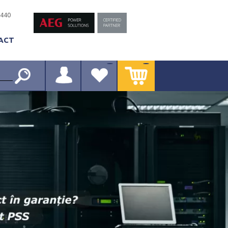
-440
ACT