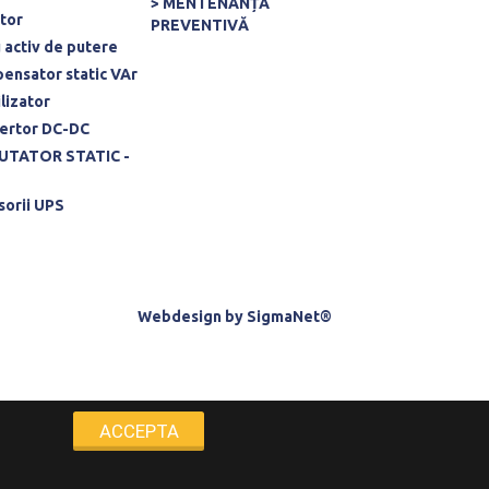
> MENTENANȚĂ
rtor
PREVENTIVĂ
u activ de putere
ensator static VAr
ilizator
ertor DC-DC
UTATOR STATIC -
sorii UPS
Webdesign
by
SigmaNet®
ACCEPTA