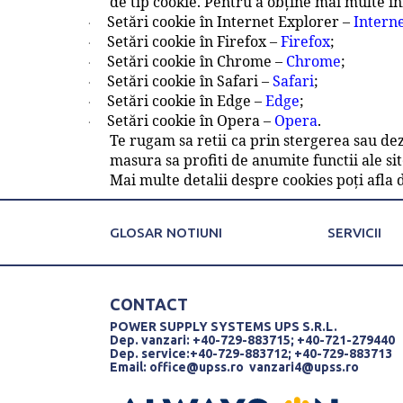
de tip cookie. Pentru a obține mai multe in
Setări cookie în Internet Explorer –
Intern
·
Setări cookie în Firefox –
Firefox
;
·
Setări cookie în Chrome –
Chrome
;
·
Setări cookie în Safari –
Safari
;
·
Setări cookie în Edge –
Edge
;
·
Setări cookie în Opera –
Opera
.
·
Te rugam sa retii ca prin stergerea sau deza
masura sa profiti de anumite functii ale sit
Mai multe detalii despre cookies poți afla 
GLOSAR NOTIUNI
SERVICII
CONTACT
POWER SUPPLY SYSTEMS UPS S.R.L.
Dep. vanzari: +40-729-883715; +40-721-279440
Dep. service:+40-729-883712; +40-729-883713
Email:
office@upss.ro
vanzari4@upss.ro