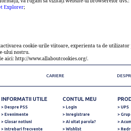
formații, vă rugăm să vizitați website-ul browserelor dvs.:
et Explorer
;
ctivarea cookie-urile viitoare, experienta ta de utilizator po
e-ului nostru.
de aici: http://www.allaboutcookies.org/.
CARIERE
DESPR
INFORMATII UTILE
CONTUL MEU
PRO
> Despre PSS
> Login
> UPS
> Evenimente
> Inregistrare
> Grup
> Glosar notiuni
> Ai uitat parola?
> Acum
> Intrebari frecvente
> Wishlist
> Redr