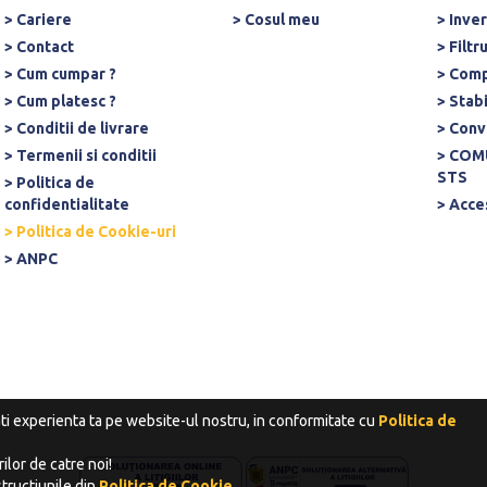
> Cariere
> Cosul meu
> Inve
> Contact
> Filtr
> Cum cumpar ?
> Comp
> Cum platesc ?
> Stab
> Conditii de livrare
> Conv
> Termenii si conditii
> COM
STS
> Politica de
confidentialitate
> Acce
> Politica de Cookie-uri
> ANPC
ati experienta ta pe website-ul nostru, in conformitate cu
Politica de
ilor de catre noi!
tructiunile din
Politica de Cookie
.