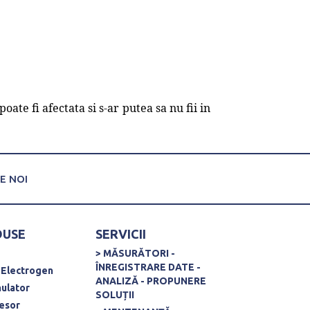
ate fi afectata si s-ar putea sa nu fii in
E NOI
DUSE
SERVICII
> MĂSURĂTORI -
ÎNREGISTRARE DATE -
 Electrogen
ANALIZĂ - PROPUNERE
ulator
SOLUȚII
esor