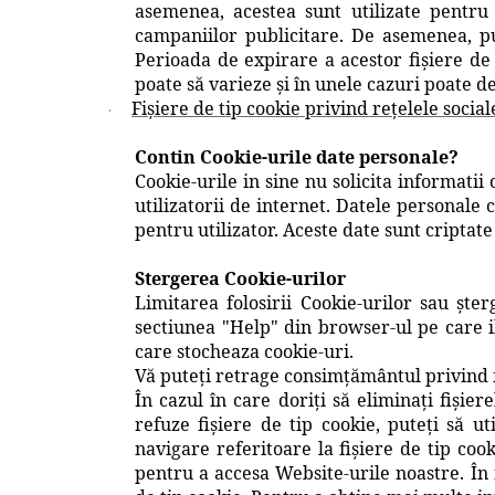
asemenea, acestea sunt utilizate pentru
campaniilor publicitare. De asemenea, put
Perioada de expirare a acestor fișiere de
poate să varieze şi în unele cazuri poate de
Fișiere de tip cookie privind rețelele social
·
Contin Cookie-urile date personale?
Cookie-urile in sine nu solicita informatii
utilizatorii de internet. Datele personale 
pentru utilizator. Aceste date sunt criptat
Stergerea Cookie-urilor
Limitarea folosirii Cookie-urilor sau șter
sectiunea "Help" din browser-ul pe care il 
care stocheaza cookie-uri.
Vă puteți retrage consimțământul privind f
În cazul în care doriți să eliminați fișier
refuze fișiere de tip cookie, puteți să ut
navigare referitoare la fișiere de tip coo
pentru a accesa Website-urile noastre. În 