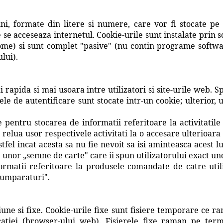
uni, formate din litere si numere, care vor fi stocate p
 se acceseaza internetul. Cookie-urile sunt instalate prin 
ome) si sunt complet "pasive" (nu contin programe softwa
lui).
i rapida si mai usoara intre utilizatori si site-urile web.
le de autentificare sunt stocate intr-un cookie; ulterior, u
ate pentru stocarea de informatii referitoare la activitati
 relua usor respectivele activitati la o accesare ulterioara
stfel incat acesta sa nu fie nevoit sa isi aminteasca acest 
ate unor „semne de carte" care ii spun utilizatorului exact u
formatii referitoare la produsele comandate de catre util
 cumparaturi".
iune si fixe. Cookie-urile fixe sunt fisiere temporare ce r
catiei (browser-ului web). Fisierele fixe raman pe term