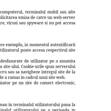
e computerul, terminalul mobil sau alte
solicitarea emisa de catre un web-server
re, virusi sau spyware si nu pot accesa
 Spre exemplu, in momentul autentificarii
tilizatorul poate accesa respectivul site
le desfasurate de utilizator pe o anumita
 a site-ului. Cookie-urile spun serverului
lucru sau sa navigheze intregul site de la
nde a ramas in cadrul unui site web.
izator pe un site de comert electronic,
aman in terminalul utilizatorului pana la
inalul utilizatorului pe o perioada in