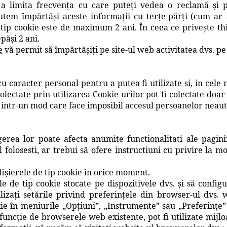
 a limita frecvența cu care puteți vedea o reclamă și p
em împărtăși aceste informații cu terțe-părți (cum ar fi
 tip cookie este de maximum 2 ani. În ceea ce priveşte th
păşi 2 ani.
e
vă permit să împărtășiți pe site-ul web activitatea dvs. pe
 cu caracter personal pentru a putea fi utilizate si, in cele
colectate prin utilizarea Cookie-urilor pot fi colectate doar
e intr-un mod care face imposibil accesul persoanelor neauto
gerea lor poate afecta anumite functionalitati ale pagini
folosesti, ar trebui să ofere instructiuni cu privire la mo
ișierele de tip cookie în orice moment.
ele de tip cookie stocate pe dispozitivele dvs. și să confi
ilizați setările privind preferințele din browser-ul dvs.
kie în meniurile „Opțiuni”, „Instrumente” sau „Preferințe
funcție de browserele web existente, pot fi utilizate mijlo