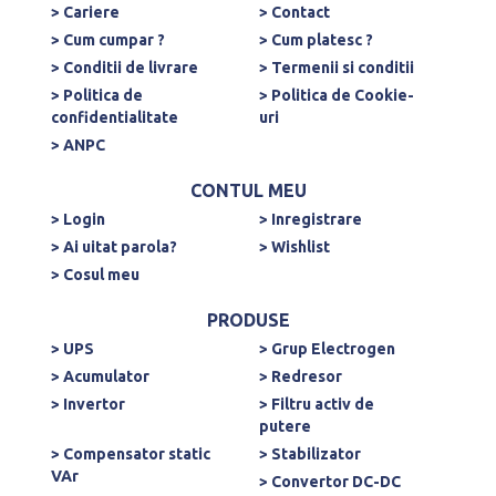
> Cariere
> Contact
> Cum cumpar ?
> Cum platesc ?
> Conditii de livrare
> Termenii si conditii
> Politica de
> Politica de Cookie-
confidentialitate
uri
> ANPC
CONTUL MEU
> Login
> Inregistrare
> Ai uitat parola?
> Wishlist
> Cosul meu
PRODUSE
> UPS
> Grup Electrogen
> Acumulator
> Redresor
> Invertor
> Filtru activ de
putere
> Compensator static
> Stabilizator
VAr
> Convertor DC-DC