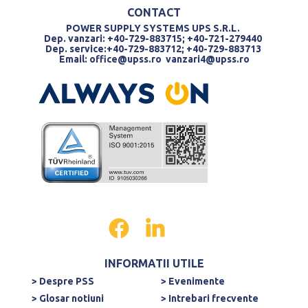
CONTACT
POWER SUPPLY SYSTEMS UPS S.R.L.
Dep. vanzari: +40-729-883715; +40-721-279440
Dep. service:+40-729-883712; +40-729-883713
Email:
office@upss.ro
vanzari4@upss.ro
INFORMATII UTILE
> Despre PSS
> Evenimente
> Glosar notiuni
> Intrebari frecvente