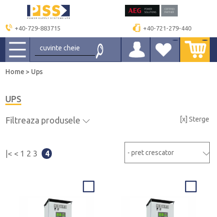
+40-729-883715
+40-721-279-440
Home
>
Ups
UPS
Filtreaza produsele
[x] Sterge
|<
<
1
2
3
4