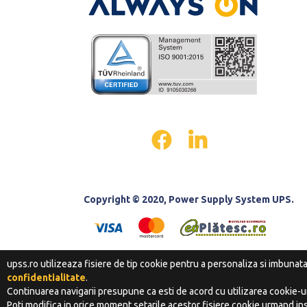
Copyright © 2020, Power Supply System UPS.
upss.ro utilizeaza fisiere de tip cookie pentru a personaliza si imbunat
confidentialitate
.
Continuarea navigarii presupune ca esti de acord cu utilizarea cookie-ur
Poti modifica in orice moment setarile acestor fisiere cookie urmand ins