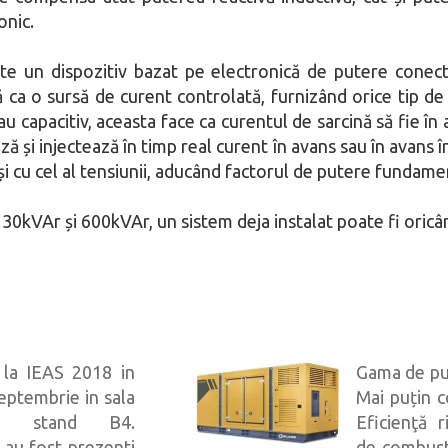
onic.
te un dispozitiv bazat pe electronică de putere conecta
ca o sursă de curent controlată, furnizând orice tip de
 capacitiv, aceasta face ca curentul de sarcină să fie în
 și injectează în timp real curent în avans sau în avans î
și cu cel al tensiunii, aducând factorul de putere fundamen
e 30kVAr și 600kVAr, un sistem deja instalat poate fi oric
 la IEAS 2018 in
Gama de pu
eptembrie in sala
Mai puțin 
u, stand B4.
Eficienţă 
i au fost prezenti
de combust