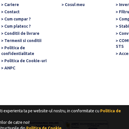
> Cariere
> Cosul meu
> Inve
> Contact
> Filtr
> Cum cumpar ?
> Comp
> Cum platesc ?
> Stab
> Conditii de livrare
> Conv
> Termenii si conditii
> COM
STS
> Politica de
confidentialitate
> Acce
> Politica de Cookie-uri
> ANPC
ati experienta ta pe website-ul nostru, in conformitate cu
Politica de
ilor de catre noi!
tructiunile din
Politica de Cookie
.