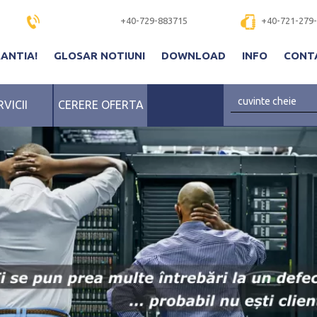
+40-729-883715
+40-721-279
RANTIA!
GLOSAR NOTIUNI
DOWNLOAD
INFO
CONT
RVICII
CERERE OFERTA