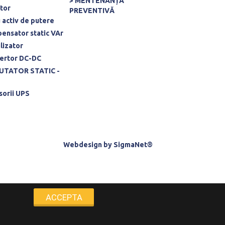
> MENTENANȚĂ
rtor
PREVENTIVĂ
u activ de putere
ensator static VAr
ilizator
ertor DC-DC
UTATOR STATIC -
sorii UPS
Webdesign
by
SigmaNet®
ACCEPTA