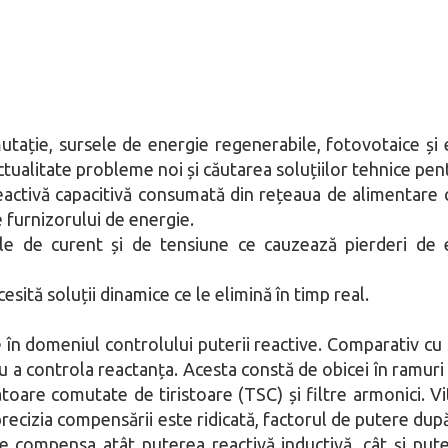
ație, sursele de energie regenerabile, fotovotaice și e
 actualitate probleme noi și căutarea soluțiilor tehnice pe
activă capacitivă consumată din rețeaua de alimentare 
e furnizorului de energie.
e de curent și de tensiune ce cauzează pierderi de en
ită soluții dinamice ce le elimină în timp real.
 în domeniul controlului puterii reactive. Comparativ cu
ru a controla reactanța. Acesta constă de obicei în ramuri
toare comutate de tiristoare (TSC) și filtre armonici. V
, precizia compensării este ridicată, factorul de putere d
 compensa atât puterea reactivă inductivă, cât și puter