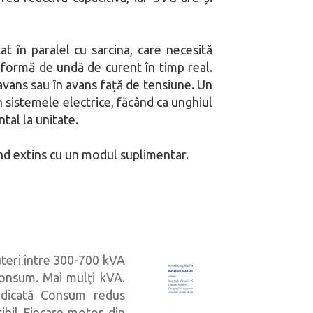
t în paralel cu sarcina, care necesită
 formă de undă de curent în timp real.
 avans sau în avans față de tensiune. Un
n sistemele electrice, făcând ca unghiul
tal la unitate.
ând extins cu un modul suplimentar.
teri între 300-700 kVA
Borri
consum. Mai mulţi kVA.
MAX 
ridicată Consum redus
maxim
ibil Fiecare motor din
pentr