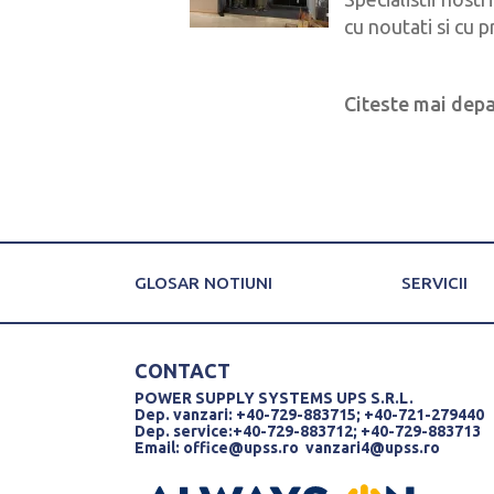
cu noutati si cu p
>
Citeste mai depa
GLOSAR NOTIUNI
SERVICII
CONTACT
POWER SUPPLY SYSTEMS UPS S.R.L.
Dep. vanzari: +40-729-883715; +40-721-279440
Dep. service:+40-729-883712; +40-729-883713
Email:
office@upss.ro
vanzari4@upss.ro