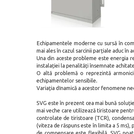
Echipamentele moderne cu sursă în comut
mai ales în cazul sarcinii parțiale aduc în
Una din aceste probleme este energia re
instalației la penalități însemnate achitat
O altă problemă o reprezintă armonicil
echipamentelor sensibile.
Variația dInamică a acestor fenomene neces
SVG este în prezent cea mai bună soluție
mai veche care utilizează tiristoare pent
controlate de tiristoare (TCR), condensa
(viteza de răspuns este în limita a 5 ms)
de compensare este flexibilă, SVG poate