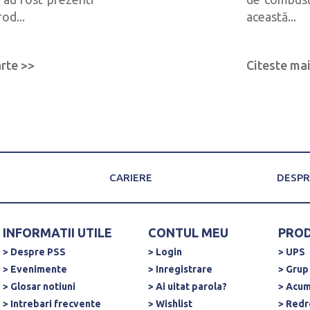
rod...
această...
rte >>
Citeste ma
CARIERE
DESPR
INFORMATII UTILE
CONTUL MEU
PRO
> Despre PSS
> Login
> UPS
> Evenimente
> Inregistrare
> Grup
> Glosar notiuni
> Ai uitat parola?
> Acum
> Intrebari frecvente
> Wishlist
> Redr