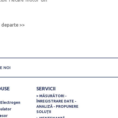
de dat
i departe >>
Cites
E NOI
DUSE
SERVICII
> MĂSURĂTORI -
ÎNREGISTRARE DATE -
 Electrogen
ANALIZĂ - PROPUNERE
ulator
SOLUȚII
esor