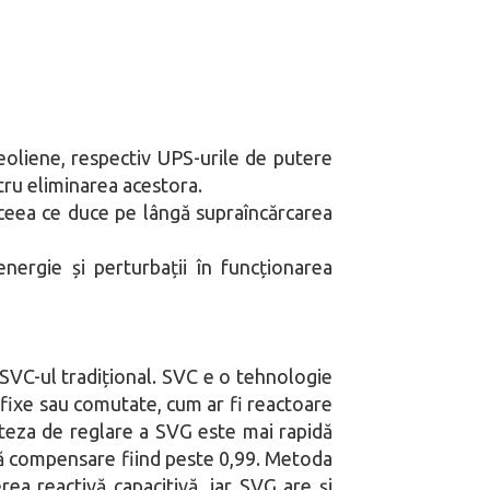
oliene, respectiv UPS-urile de putere
ntru eliminarea acestora.
ceea ce duce pe lângă supraîncărcarea
ergie și perturbații în funcționarea
 SVC-ul tradițional. SVC e o tehnologie
 fixe sau comutate, cum ar fi reactoare
iteza de reglare a SVG este mai rapidă
upă compensare fiind peste 0,99. Metoda
ea reactivă capacitivă, iar SVG are și