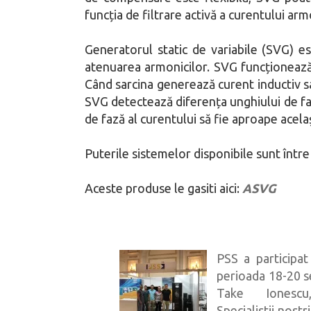
funcția de filtrare activă a curentului arm
Generatorul static de variabile (SVG) es
atenuarea armonicilor. SVG funcționează 
Când sarcina generează curent inductiv sau
SVG detectează diferența unghiului de fază
de fază al curentului să fie aproape acela
Puterile sistemelor disponibile sunt într
Aceste produse le gasiti aici:
ASVG
 partenerul
PSS a participat
al AEG Power
perioada 18-20 s
19 de ani.
Take Ionesc
75 de ani de
Specialistii nostr