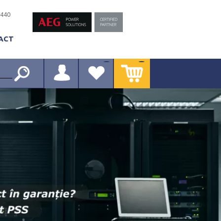
-440
ACT