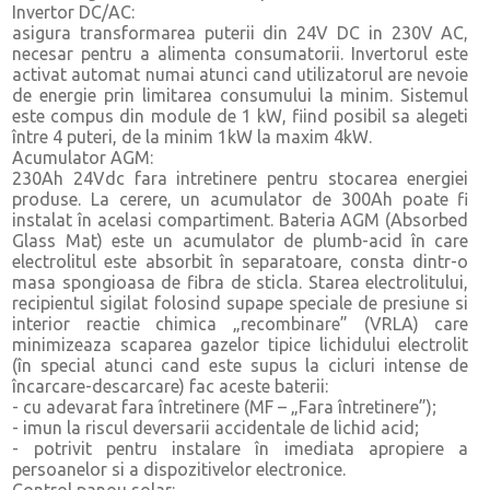
Invertor DC/AC:
asigura transformarea puterii din 24V DC in 230V AC,
necesar pentru a alimenta consumatorii. Invertorul este
activat automat numai atunci cand utilizatorul are nevoie
de energie prin limitarea consumului la minim. Sistemul
este compus din module de 1 kW, fiind posibil sa alegeti
între 4 puteri, de la minim 1kW la maxim 4kW.
Acumulator AGM:
230Ah 24Vdc fara intretinere pentru stocarea energiei
produse. La cerere, un acumulator de 300Ah poate fi
instalat în acelasi compartiment. Bateria AGM (Absorbed
Glass Mat) este un acumulator de plumb-acid în care
electrolitul este absorbit în separatoare, consta dintr-o
masa spongioasa de fibra de sticla. Starea electrolitului,
recipientul sigilat folosind supape speciale de presiune si
interior reactie chimica „recombinare” (VRLA) care
minimizeaza scaparea gazelor tipice lichidului electrolit
(în special atunci cand este supus la cicluri intense de
încarcare-descarcare) fac aceste baterii:
- cu adevarat fara întretinere (MF – „Fara întretinere”);
- imun la riscul deversarii accidentale de lichid acid;
- potrivit pentru instalare în imediata apropiere a
persoanelor si a dispozitivelor electronice.
Control panou solar: