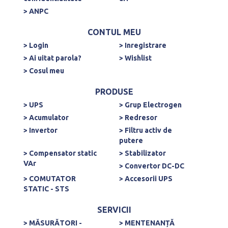
> ANPC
CONTUL MEU
> Login
> Inregistrare
> Ai uitat parola?
> Wishlist
> Cosul meu
PRODUSE
> UPS
> Grup Electrogen
> Acumulator
> Redresor
> Invertor
> Filtru activ de
putere
> Compensator static
> Stabilizator
VAr
> Convertor DC-DC
> COMUTATOR
> Accesorii UPS
STATIC - STS
SERVICII
> MĂSURĂTORI -
> MENTENANȚĂ