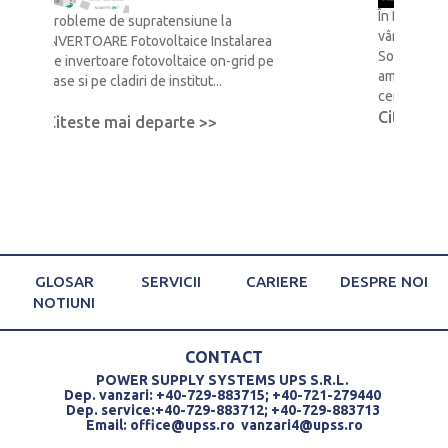
În România,
Probleme de supratensiune la
vânzări și 
INVERTOARE Fotovoltaice Instalarea
Solutons G
de invertoare fotovoltaice on-grid pe
am sărbător
case si pe cladiri de institut...
centrulu...
Citeste m
Citeste mai departe >>
GLOSAR
SERVICII
CARIERE
DESPRE NOI
NOTIUNI
CONTACT
POWER SUPPLY SYSTEMS UPS S.R.L.
Dep. vanzari: +40-729-883715; +40-721-279440
Dep. service:+40-729-883712; +40-729-883713
Email:
office@upss.ro
vanzari4@upss.ro