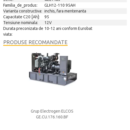
Familia_de_produs:
GLH12-110 95AH
Varianta constructiva:
inchis, fara mentenanta
Capacitate C20 [Ah]:
95
Tensiune nominala:
12V
Durata preconizata de
10-12 ani conform Eurobat
viata:
PRODUSE RECOMANDATE
S
Grup Electrogen ELCOS
Acumulator ACD
GE.CU.176.160.BF
250A