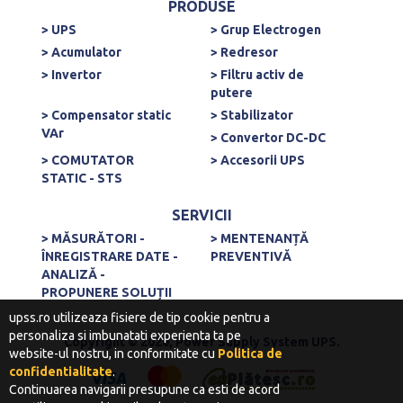
PRODUSE
> UPS
> Grup Electrogen
> Acumulator
> Redresor
> Invertor
> Filtru activ de
putere
> Compensator static
> Stabilizator
VAr
> Convertor DC-DC
> COMUTATOR
> Accesorii UPS
STATIC - STS
SERVICII
> MĂSURĂTORI -
> MENTENANȚĂ
ÎNREGISTRARE DATE -
PREVENTIVĂ
ANALIZĂ -
PROPUNERE SOLUȚII
upss.ro utilizeaza fisiere de tip cookie pentru a
personaliza si imbunatati experienta ta pe
Copyright © 2020, Power Supply System UPS.
website-ul nostru, in conformitate cu
Politica de
confidentialitate
.
Continuarea navigarii presupune ca esti de acord