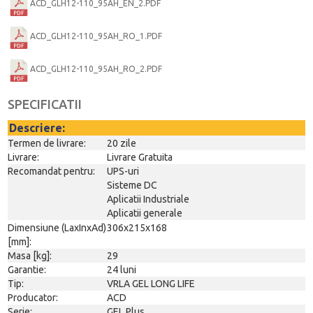
ACD_GLH12-110_95AH_EN_2.PDF
ACD_GLH12-110_95AH_RO_1.PDF
ACD_GLH12-110_95AH_RO_2.PDF
SPECIFICATII
Descriere:
Termen de livrare:
20 zile
Livrare:
Livrare Gratuita
Recomandat pentru:
UPS-uri
Sisteme DC
Aplicatii Industriale
Aplicatii generale
Dimensiune (LaxInxAd)
306x215x168
[mm]:
Masa [kg]:
29
Garantie:
24 luni
Tip:
VRLA GEL LONG LIFE
Producator:
ACD
Serie:
GEL Plus