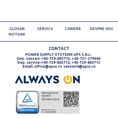
GLOSAR
SERVICII
CARIERE
DESPRE NOI
NOTIUNI
CONTACT
POWER SUPPLY SYSTEMS UPS S.R.L.
Dep. vanzari: +40-729-883715; +40-721-279440
Dep. service:+40-729-883712; +40-729-883713
Email:
office@upss.ro
vanzari4@upss.ro