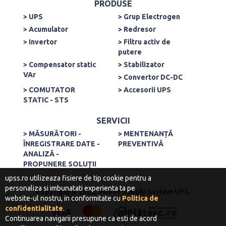
PRODUSE
> UPS
> Grup Electrogen
> Acumulator
> Redresor
> Invertor
> Filtru activ de
putere
> Compensator static
> Stabilizator
VAr
> Convertor DC-DC
> COMUTATOR
> Accesorii UPS
STATIC - STS
SERVICII
> MĂSURĂTORI -
> MENTENANȚĂ
ÎNREGISTRARE DATE -
PREVENTIVĂ
ANALIZĂ -
PROPUNERE SOLUȚII
upss.ro utilizeaza fisiere de tip cookie pentru a
personaliza si imbunatati experienta ta pe
Copyright © 2020, Power Supply System UPS.
website-ul nostru, in conformitate cu
Politica de
confidentialitate
.
Continuarea navigarii presupune ca esti de acord