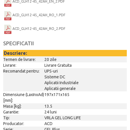
ACD_GLH12-45_42AH_EN_2.PDF
ACD_GLH12-45_42AH_RO_1.PDF
ACD_GLH12-45_42AH_RO_2.PDF
SPECIFICATII
Descriere:
Termen de livrare:
20 zile
Livrare:
Livrare Gratuita
Recomandat pentru:
UPS-uri
Sisteme DC
Aplicatii Industriale
Aplicatii generale
Dimensiune (LaxInxAd)
197x171x165
[mm]:
Masa [kg]:
13.5
Garantie:
24 luni
Tip:
VRLA GEL LONG LIFE
Producator:
ACD
Serie:
GEL Plus