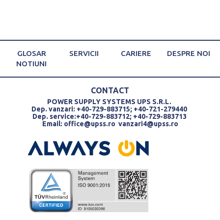
GLOSAR
SERVICII
CARIERE
DESPRE NOI
NOTIUNI
CONTACT
POWER SUPPLY SYSTEMS UPS S.R.L.
Dep. vanzari: +40-729-883715; +40-721-279440
Dep. service:+40-729-883712; +40-729-883713
Email:
office@upss.ro
vanzari4@upss.ro