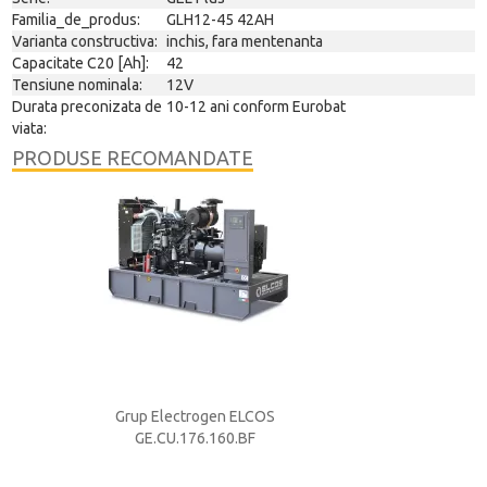
Familia_de_produs:
GLH12-45 42AH
Varianta constructiva:
inchis, fara mentenanta
Capacitate C20 [Ah]:
42
Tensiune nominala:
12V
Durata preconizata de
10-12 ani conform Eurobat
viata:
PRODUSE RECOMANDATE
S
Grup Electrogen ELCOS
Acumulator ACD
GE.CU.176.160.BF
250A