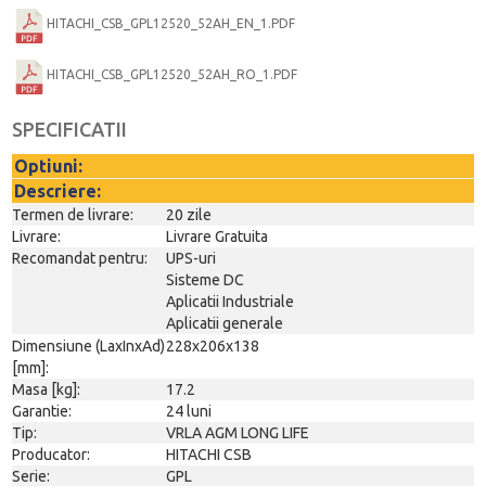
HITACHI_CSB_GPL12520_52AH_EN_1.PDF
HITACHI_CSB_GPL12520_52AH_RO_1.PDF
SPECIFICATII
Optiuni:
Descriere:
Termen de livrare:
20 zile
Livrare:
Livrare Gratuita
Recomandat pentru:
UPS-uri
Sisteme DC
Aplicatii Industriale
Aplicatii generale
Dimensiune (LaxInxAd)
228x206x138
[mm]:
Masa [kg]:
17.2
Garantie:
24 luni
Tip:
VRLA AGM LONG LIFE
Producator:
HITACHI CSB
Serie:
GPL