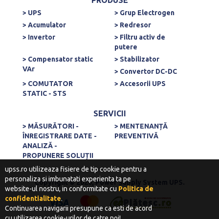
PRODUSE
> UPS
> Grup Electrogen
> Acumulator
> Redresor
> Invertor
> Filtru activ de
putere
> Compensator static
> Stabilizator
VAr
> Convertor DC-DC
> COMUTATOR
> Accesorii UPS
STATIC - STS
SERVICII
> MĂSURĂTORI -
> MENTENANȚĂ
ÎNREGISTRARE DATE -
PREVENTIVĂ
ANALIZĂ -
PROPUNERE SOLUȚII
upss.ro utilizeaza fisiere de tip cookie pentru a
personaliza si imbunatati experienta ta pe
Copyright © 2020, Power Supply System UPS.
website-ul nostru, in conformitate cu
Politica de
confidentialitate
.
Continuarea navigarii presupune ca esti de acord
cu utilizarea cookie-urilor de catre noi!