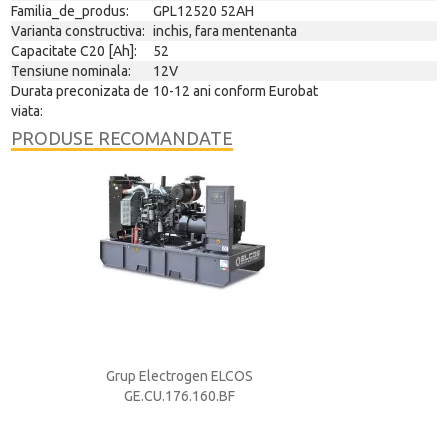
Familia_de_produs:
GPL12520 52AH
Varianta constructiva:
inchis, fara mentenanta
Capacitate C20 [Ah]:
52
Tensiune nominala:
12V
Durata preconizata de
10-12 ani conform Eurobat
viata:
PRODUSE RECOMANDATE
S
Grup Electrogen ELCOS
Acumulator ACD
GE.CU.176.160.BF
250A