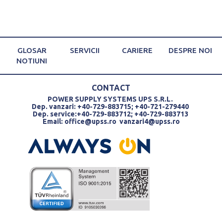
GLOSAR
SERVICII
CARIERE
DESPRE NOI
NOTIUNI
CONTACT
POWER SUPPLY SYSTEMS UPS S.R.L.
Dep. vanzari: +40-729-883715; +40-721-279440
Dep. service:+40-729-883712; +40-729-883713
Email:
office@upss.ro
vanzari4@upss.ro