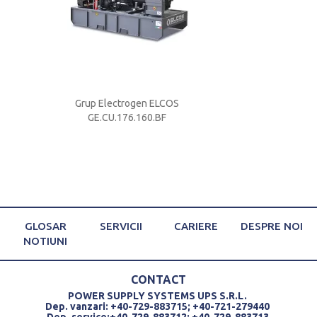
S
Grup Electrogen ELCOS
Acumulator ACD
GE.CU.176.160.BF
250A
GLOSAR
SERVICII
CARIERE
DESPRE NOI
NOTIUNI
CONTACT
POWER SUPPLY SYSTEMS UPS S.R.L.
Dep. vanzari: +40-729-883715; +40-721-279440
Dep. service:+40-729-883712; +40-729-883713