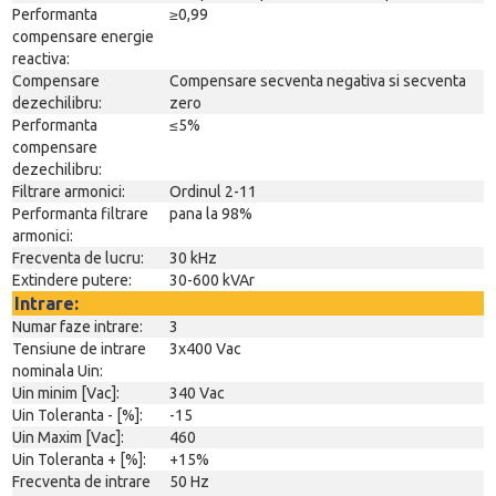
Performanta
≥0,99
compensare energie
reactiva:
Compensare
Compensare secventa negativa si secventa
dezechilibru:
zero
Performanta
≤5%
compensare
dezechilibru:
Filtrare armonici:
Ordinul 2-11
Performanta filtrare
pana la 98%
armonici:
Frecventa de lucru:
30 kHz
Extindere putere:
30-600 kVAr
Intrare:
Numar faze intrare:
3
Tensiune de intrare
3x400 Vac
nominala Uin:
Uin minim [Vac]:
340 Vac
Uin Toleranta - [%]:
-15
Uin Maxim [Vac]:
460
Uin Toleranta + [%]:
+15%
Frecventa de intrare
50 Hz