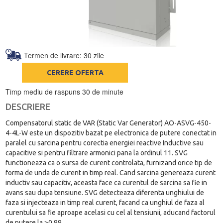
Termen de livrare: 30 zile
CERERE OFERTA
Timp mediu de raspuns 30 de minute
DESCRIERE
Compensatorul static de VAR (Static Var Generator) AO-ASVG-450-
4-4L-W este un dispozitiv bazat pe electronica de putere conectat in
paralel cu sarcina pentru corectia energiei reactive Inductive sau
capacitive si pentru filtrare armonici pana la ordinul 11. SVG
functioneaza ca o sursa de curent controlata, furnizand orice tip de
forma de unda de curent in timp real. Cand sarcina genereaza curent
inductiv sau capacitiv, aceasta face ca curentul de sarcina sa fie in
avans sau dupa tensiune. SVG detecteaza diferenta unghiului de
faza si injecteaza in timp real curent, facand ca unghiul de faza al
curentului sa fie aproape acelasi cu cel al tensiunii, aducand factorul
de putere la >0.99