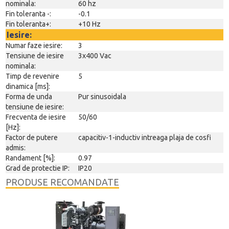
nominala:
60 hz
Fin toleranta -:
-0.1
Fin toleranta+:
+10 Hz
Iesire:
Numar faze iesire:
3
Tensiune de iesire
3x400 Vac
nominala:
Timp de revenire
5
dinamica [ms]:
Forma de unda
Pur sinusoidala
tensiune de iesire:
Frecventa de iesire
50/60
[Hz]:
Factor de putere
capacitiv-1-inductiv intreaga plaja de cosfi
admis:
Randament [%]:
0.97
Grad de protectie IP:
IP20
PRODUSE RECOMANDATE