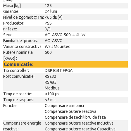
Masa [kg]:
125
Garantie:
24 luni
Nivel de zgomot @1m:
<65 dB(A)
Producator:
PSS
nr faze:
3/3
Serie:
AO-ASVG-500-4-4L-W
Familia_de_produs:
AO-ASVG
Varianta constructiva:
Wall Mounted
Putere nominala
500
[kVAR] :
Comunicatie:
Tip controller:
DSP IGBT FPGA
Port comunicatie:
RS232
RS485
Modbus
Timp de reactie:
<100 µs
Timp de raspuns:
<5 ms
Functie:
Compensare armonici
Compensare putere reactiva
Compensare dezechilibru de faza
Compensare energie
Compensare putere reactiva Inductiva
reactiva :
Compensare putere reactiva Capacitiva