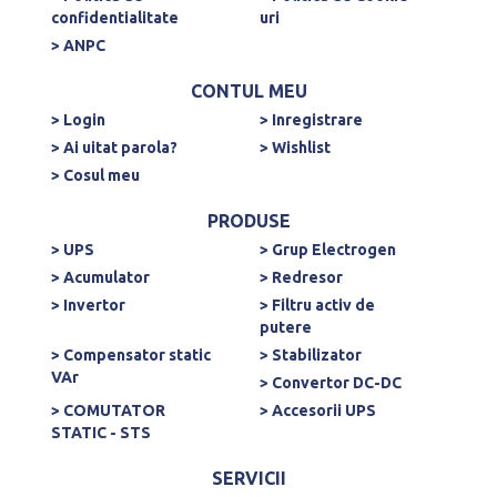
confidentialitate
uri
> ANPC
CONTUL MEU
> Login
> Inregistrare
> Ai uitat parola?
> Wishlist
> Cosul meu
PRODUSE
> UPS
> Grup Electrogen
> Acumulator
> Redresor
> Invertor
> Filtru activ de
putere
> Compensator static
> Stabilizator
VAr
> Convertor DC-DC
> COMUTATOR
> Accesorii UPS
STATIC - STS
SERVICII