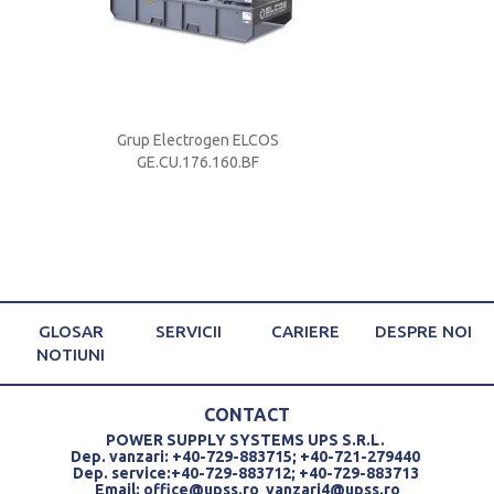
S
Grup Electrogen ELCOS
Acumulator ACD
GE.CU.176.160.BF
250A
GLOSAR
SERVICII
CARIERE
DESPRE NOI
NOTIUNI
CONTACT
POWER SUPPLY SYSTEMS UPS S.R.L.
Dep. vanzari: +40-729-883715; +40-721-279440
Dep. service:+40-729-883712; +40-729-883713
Email:
office@upss.ro
vanzari4@upss.ro