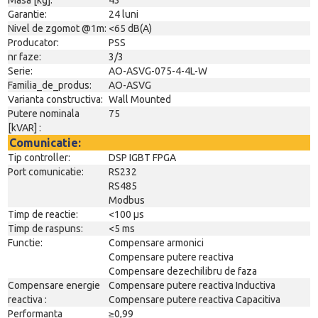
Garantie:
24 luni
Nivel de zgomot @1m:
<65 dB(A)
Producator:
PSS
nr faze:
3/3
Serie:
AO-ASVG-075-4-4L-W
Familia_de_produs:
AO-ASVG
Varianta constructiva:
Wall Mounted
Putere nominala
75
[kVAR] :
Comunicatie:
Tip controller:
DSP IGBT FPGA
Port comunicatie:
RS232
RS485
Modbus
Timp de reactie:
<100 µs
Timp de raspuns:
<5 ms
Functie:
Compensare armonici
Compensare putere reactiva
Compensare dezechilibru de faza
Compensare energie
Compensare putere reactiva Inductiva
reactiva :
Compensare putere reactiva Capacitiva
Performanta
≥0,99