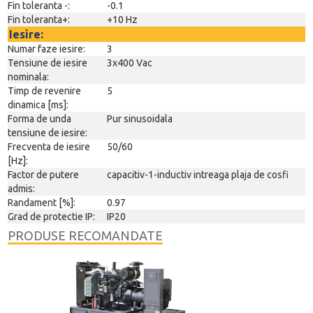
Fin toleranta -:
-0.1
Fin toleranta+:
+10 Hz
Iesire:
Numar faze iesire:
3
Tensiune de iesire
3x400 Vac
nominala:
Timp de revenire
5
dinamica [ms]:
Forma de unda
Pur sinusoidala
tensiune de iesire:
Frecventa de iesire
50/60
[Hz]:
Factor de putere
capacitiv-1-inductiv intreaga plaja de cosfi
admis:
Randament [%]:
0.97
Grad de protectie IP:
IP20
PRODUSE RECOMANDATE