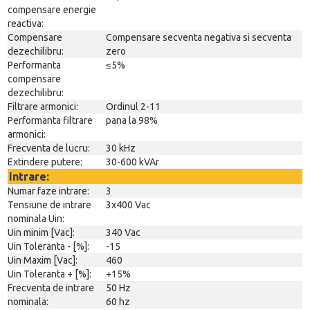
compensare energie
reactiva:
Compensare
Compensare secventa negativa si secventa
dezechilibru:
zero
Performanta
≤5%
compensare
dezechilibru:
Filtrare armonici:
Ordinul 2-11
Performanta filtrare
pana la 98%
armonici:
Frecventa de lucru:
30 kHz
Extindere putere:
30-600 kVAr
Intrare:
Numar faze intrare:
3
Tensiune de intrare
3x400 Vac
nominala Uin:
Uin minim [Vac]:
340 Vac
Uin Toleranta - [%]:
-15
Uin Maxim [Vac]:
460
Uin Toleranta + [%]:
+15%
Frecventa de intrare
50 Hz
nominala:
60 hz