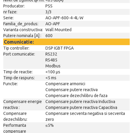
Producator:
PSS
nr faze:
3/3
Serie:
AO-APF-600-4-4L-W
Familia_de_produs:
AO-APF
Varianta constructiva:
Wall Mounted
Putere nominala [A] :
600
Comunicatie:
Tip controller:
DSP IGBT FPGA
Port comunicatie:
RS232
RS485
Modbus
Timp de reactie:
<100 µs
Timp de raspuns:
<5 ms
Functie:
Compensare armonici
Compensare putere reactiva
Compensare dezechilibru de faza
Compensare energie
Compensare putere reactiva Inductiva
reactiva :
Compensare putere reactiva Capacitiva
Compensare
Compensare secventa negativa si secventa
dezechilibru:
zero
Performanta
≤5%
compensare