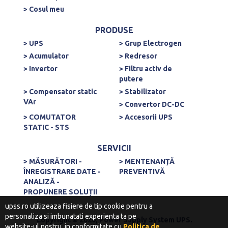
> Cosul meu
PRODUSE
> UPS
> Grup Electrogen
> Acumulator
> Redresor
> Invertor
> Filtru activ de
putere
> Compensator static
> Stabilizator
VAr
> Convertor DC-DC
> COMUTATOR
> Accesorii UPS
STATIC - STS
SERVICII
> MĂSURĂTORI -
> MENTENANȚĂ
ÎNREGISTRARE DATE -
PREVENTIVĂ
ANALIZĂ -
PROPUNERE SOLUȚII
upss.ro utilizeaza fisiere de tip cookie pentru a
personaliza si imbunatati experienta ta pe
Copyright © 2020, Power Supply System UPS.
website-ul nostru, in conformitate cu
Politica de