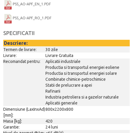
PSS_AO-APF_EN_1.PDF
PSS_AO-APF_RO_1.PDF
SPECIFICATII
Descriere:
Termen de livrare:
30 zile
Livrare:
Livrare Gratuita
Recomandat pentru:
Aplicatii industriale
Productia si transportul energiei eoliene
Productia si transportul energiei solare
Combinate chimice-petrochimice
Statii de prelucrare a apei
Rafinarii
Industria petroliera si a gazelor naturale
Aplicatii generale
Dimensiune (LaxInxAd)
800x2200x800
[mm]:
Masa [kg]:
420
Garantie:
24 luni
Nivel de zgomot @1m:
<65 dB(A)