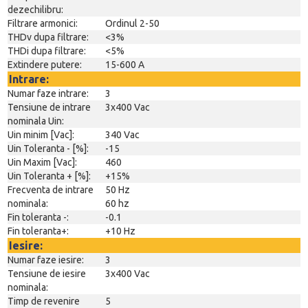
dezechilibru:
Filtrare armonici:
Ordinul 2-50
THDv dupa filtrare:
<3%
THDi dupa filtrare:
<5%
Extindere putere:
15-600 A
Intrare:
Numar faze intrare:
3
Tensiune de intrare
3x400 Vac
nominala Uin:
Uin minim [Vac]:
340 Vac
Uin Toleranta - [%]:
-15
Uin Maxim [Vac]:
460
Uin Toleranta + [%]:
+15%
Frecventa de intrare
50 Hz
nominala:
60 hz
Fin toleranta -:
-0.1
Fin toleranta+:
+10 Hz
Iesire:
Numar faze iesire:
3
Tensiune de iesire
3x400 Vac
nominala:
Timp de revenire
5