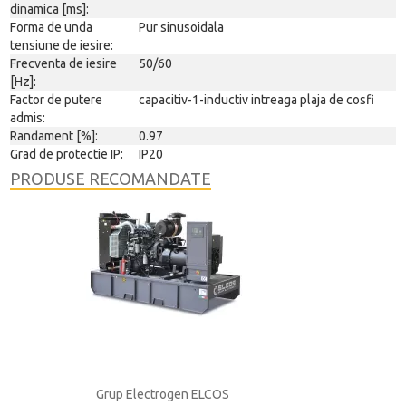
dinamica [ms]:
Forma de unda
Pur sinusoidala
tensiune de iesire:
Frecventa de iesire
50/60
[Hz]:
Factor de putere
capacitiv-1-inductiv intreaga plaja de cosfi
admis:
Randament [%]:
0.97
Grad de protectie IP:
IP20
PRODUSE RECOMANDATE
S
Grup Electrogen ELCOS
Acumulator ACD