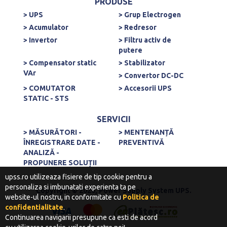
PRODUSE
> UPS
> Grup Electrogen
> Acumulator
> Redresor
> Invertor
> Filtru activ de
putere
> Compensator static
> Stabilizator
VAr
> Convertor DC-DC
> COMUTATOR
> Accesorii UPS
STATIC - STS
SERVICII
> MĂSURĂTORI -
> MENTENANȚĂ
ÎNREGISTRARE DATE -
PREVENTIVĂ
ANALIZĂ -
PROPUNERE SOLUȚII
upss.ro utilizeaza fisiere de tip cookie pentru a
personaliza si imbunatati experienta ta pe
Copyright © 2020, Power Supply System UPS.
website-ul nostru, in conformitate cu
Politica de
confidentialitate
.
Continuarea navigarii presupune ca esti de acord