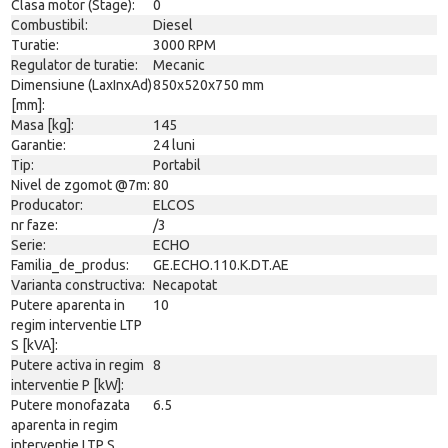
Clasa motor (Stage):
0
Combustibil:
Diesel
Turatie:
3000 RPM
Regulator de turatie:
Mecanic
Dimensiune (LaxInxAd)
850x520x750 mm
[mm]:
Masa [kg]:
145
Garantie:
24 luni
Tip:
Portabil
Nivel de zgomot @7m:
80
Producator:
ELCOS
nr faze:
/3
Serie:
ECHO
Familia_de_produs:
GE.ECHO.110.K.DT.AE
Varianta constructiva:
Necapotat
Putere aparenta in
10
regim interventie LTP
S [kVA]:
Putere activa in regim
8
interventie P [kW]:
Putere monofazata
6.5
aparenta in regim
interventie LTP S