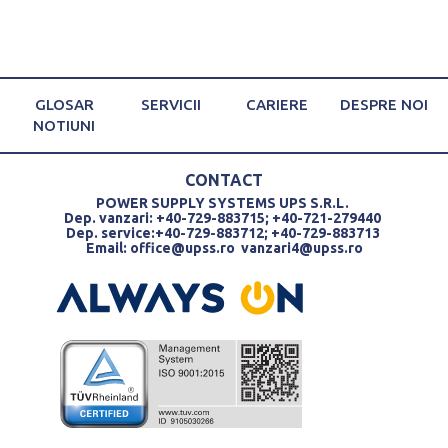
GLOSAR
SERVICII
CARIERE
DESPRE NOI
NOTIUNI
CONTACT
POWER SUPPLY SYSTEMS UPS S.R.L.
Dep. vanzari: +40-729-883715; +40-721-279440
Dep. service:+40-729-883712; +40-729-883713
Email:
office@upss.ro
vanzari4@upss.ro