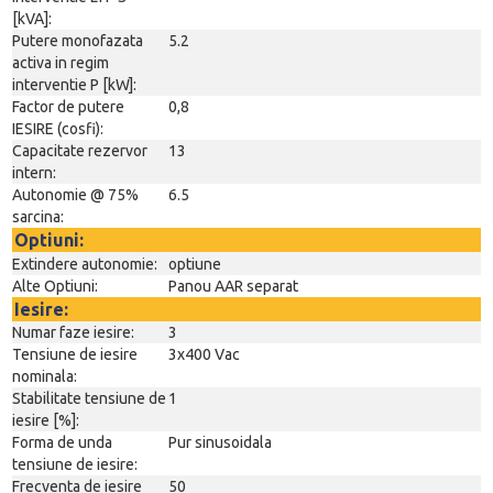
[kVA]:
Putere monofazata
5.2
activa in regim
interventie P [kW]:
Factor de putere
0,8
IESIRE (cosfi):
Capacitate rezervor
13
intern:
Autonomie @ 75%
6.5
sarcina:
Optiuni:
Extindere autonomie:
optiune
Alte Optiuni:
Panou AAR separat
Iesire:
Numar faze iesire:
3
Tensiune de iesire
3x400 Vac
nominala:
Stabilitate tensiune de
1
iesire [%]:
Forma de unda
Pur sinusoidala
tensiune de iesire:
Frecventa de iesire
50