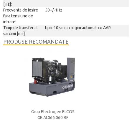
[Hz]:
Frecventa de iesire
50+/-1Hz
fara tensiune de
intrare:
Timp de transfer al
tipic 10 sec in regim automat cu AAR
sarcinii [ms]:
PRODUSE RECOMANDATE
S
Grup Electrogen ELCOS
Grup Electrog
GE.AI.066.060.BF
GE.AI.066.