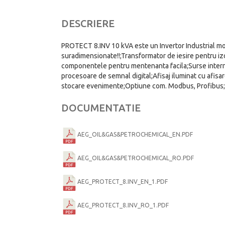
DESCRIERE
PROTECT 8.INV 10 kVA este un Invertor Industrial mo
suradimensionate!!;Transformator de iesire pentru izo
componentele pentru mentenanta facila;Surse interne
procesoare de semnal digital;Afisaj iluminat cu afisa
stocare evenimente;Optiune com. Modbus, Profibus;Con
DOCUMENTATIE
AEG_OIL&GAS&PETROCHEMICAL_EN.PDF
AEG_OIL&GAS&PETROCHEMICAL_RO.PDF
AEG_PROTECT_8.INV_EN_1.PDF
AEG_PROTECT_8.INV_RO_1.PDF