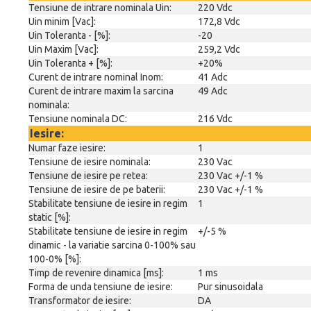
Tensiune de intrare nominala Uin:
220 Vdc
Uin minim [Vac]:
172,8 Vdc
Uin Toleranta - [%]:
-20
Uin Maxim [Vac]:
259,2 Vdc
Uin Toleranta + [%]:
+20%
Curent de intrare nominal Inom:
41 Adc
Curent de intrare maxim la sarcina
49 Adc
nominala:
Tensiune nominala DC:
216 Vdc
Iesire:
Numar faze iesire:
1
Tensiune de iesire nominala:
230 Vac
Tensiune de iesire pe retea:
230 Vac +/-1 %
Tensiune de iesire de pe baterii:
230 Vac +/-1 %
Stabilitate tensiune de iesire in regim
1
static [%]:
Stabilitate tensiune de iesire in regim
+/-5 %
dinamic - la variatie sarcina 0-100% sau
100-0% [%]:
Timp de revenire dinamica [ms]:
1 ms
Forma de unda tensiune de iesire:
Pur sinusoidala
Transformator de iesire:
DA