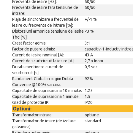
Frecventa de iesire [Hz]:
50/60
Frecventa de iesire fara tensiune de
50/60
intrare:
Plaja de sincronizare a frecventei de
+/-1 %
iesire cu frecventa de intrare [%]:
Distorsiuni armonice tensiune de iesire
<3 %
Thd [%]:
Crest factor admis:
3:1
Factor de putere admis:
capacitiv-1-inductiv inttre
Curent de iesire nominal [A]:
43 A
Curent de scurtcircuit la iesire [A]:
2,7 x Inom
Durata mentinere curent de
0,5 sec
scurtcircuit [s]:
Randament Global in regim Dubla
92%
Conversie @100% sarcina:
Capacitate de suprasarcina 10 minute:
1.25
Capacitate de suprasarcina 1 minute:
1.5
Grad de protectie IP:
IP20
Optiuni:
Transformator intrare:
optiune
Transformator de iesire (de izolare
standard
galvanica):
Extindere autonomie:
optiune