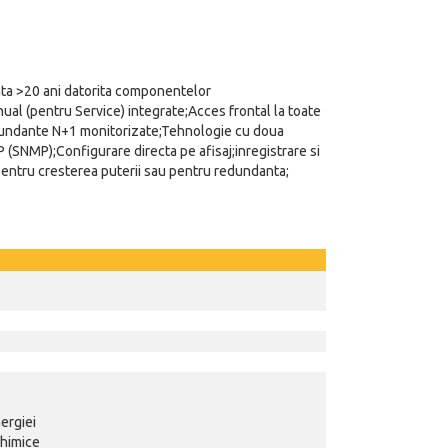
ata >20 ani datorita componentelor
ual (pentru Service) integrate;Acces frontal la toate
edundante N+1 monitorizate;Tehnologie cu doua
 (SNMP);Configurare directa pe afisaj;inregistrare si
pentru cresterea puterii sau pentru redundanta;
ergiei
himice