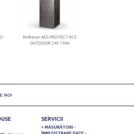
AO-
Redresor AEG PROTECT RCS
Redresor AEG PROTE
OUTDOOR 24V 150A
48 V 1200
E NOI
DUSE
SERVICII
> MĂSURĂTORI -
ÎNREGISTRARE DATE -