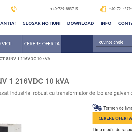
+40-729-883715
+40-721-279
RANTIA!
GLOSAR NOTIUNI
DOWNLOAD
INFO
CONT
RVICII
CERERE OFERTA
CT 8.INV 1 216VDC 10 kVA
NV 1 216VDC 10 kVA
 Industrial robust cu transformator de izolare galvanic
Termen de livra
CERERE OFERTA
Timp mediu de raspu