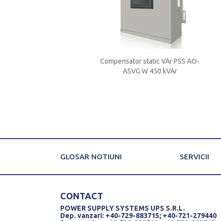
 BORRI UMB DC 220 V 150
Compensator static VAr PSS AO-
A
ASVG W 450 kVAr
GLOSAR NOTIUNI
SERVICII
CONTACT
POWER SUPPLY SYSTEMS UPS S.R.L.
Dep. vanzari: +40-729-883715; +40-721-279440