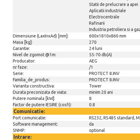
Statii de prelucrare a apei
Aplicatii industriale
Electrocentrale
Rafinarii
Industria petroliera si a g
Dimensiune (LaxInxAd) [mm]:
600x1810x860 mm
Masa [kg]:
270
Garantie:
24 luni
Nivel de zgomot @1m:
55-70 db(A)
Producator:
AEG
nr faze:
/1
Serie:
PROTECT 8.INV
Familia_de_produs:
PROTECT 8.INV
Varianta constructiva:
Tower
Durata preconizata de viata:
minim 20 ani
Putere nominala [kW]:
8
Factor de putere IESIRE (cosfi):
0.8
Comunicatie:
Port comunicatie:
RS232, RS485 standard, M
Software management:
da
SNMP:
optional
Intrare: