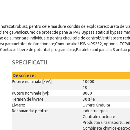
nofazat robust, pentru cele mai dure conditii de exploatare;Durata de vi
lare galvanica;Grad de protectie pana la IP43;Bypass static si bypass man
 de alimentare individuale pentru circuitele de control;Ventilatoare r
rea parametrilor de functionare;Comunicatie USB si RS232, optional TCP/IP
tacte libere de potential programabile;Paralelizabil pana la 8 unitati 
SPECIFICATII
Descriere:
Putere nominala [kVA] :
10000
10
Putere nominala [W]:
8000
Termen de livrare:
30 zile
Livrare:
Livrare Gratuita
Recomandat pentru:
Industrie grea
Centrale nucleare
Productia si transportul en
Combinate chimice-petroc