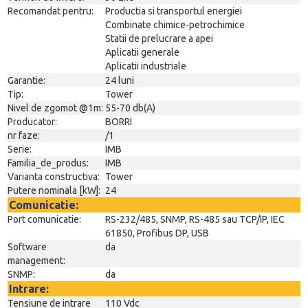
Recomandat pentru:
Productia si transportul energiei
Combinate chimice-petrochimice
Statii de prelucrare a apei
Aplicatii generale
Aplicatii industriale
Garantie:
24 luni
Tip:
Tower
Nivel de zgomot @1m:
55-70 db(A)
Producator:
BORRI
nr faze:
/1
Serie:
IMB
Familia_de_produs:
IMB
Varianta constructiva:
Tower
Putere nominala [kW]:
24
Comunicatie:
Port comunicatie:
RS-232/485, SNMP, RS-485 sau TCP/IP, IEC
61850, Profibus DP, USB
Software
da
management:
SNMP:
da
Intrare:
Tensiune de intrare
110 Vdc