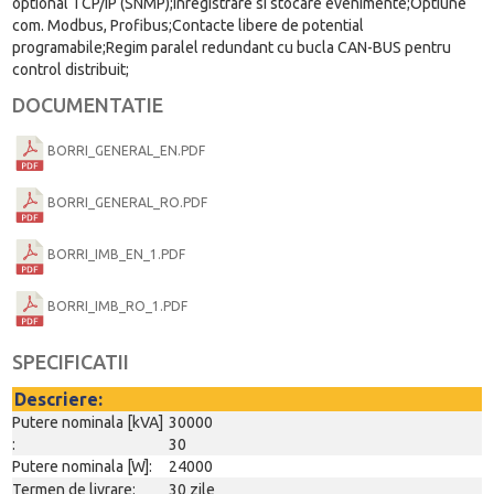
optional TCP/IP (SNMP);inregistrare si stocare evenimente;Optiune
com. Modbus, Profibus;Contacte libere de potential
programabile;Regim paralel redundant cu bucla CAN-BUS pentru
control distribuit;
DOCUMENTATIE
BORRI_GENERAL_EN.PDF
BORRI_GENERAL_RO.PDF
BORRI_IMB_EN_1.PDF
BORRI_IMB_RO_1.PDF
SPECIFICATII
Descriere:
Putere nominala [kVA]
30000
:
30
Putere nominala [W]:
24000
Termen de livrare:
30 zile