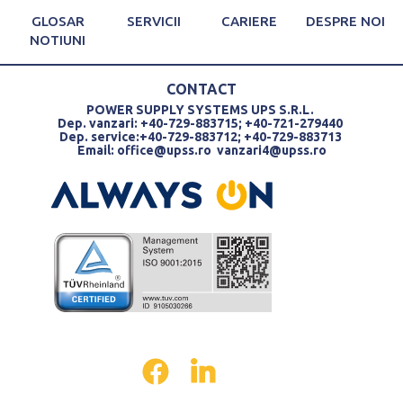
GLOSAR
SERVICII
CARIERE
DESPRE NOI
NOTIUNI
CONTACT
POWER SUPPLY SYSTEMS UPS S.R.L.
Dep. vanzari: +40-729-883715; +40-721-279440
Dep. service:+40-729-883712; +40-729-883713
Email:
office@upss.ro
vanzari4@upss.ro