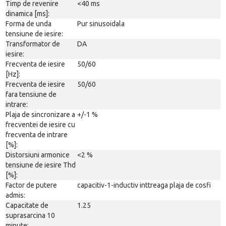
Timp de revenire
<40 ms
dinamica [ms]:
Forma de unda
Pur sinusoidala
tensiune de iesire:
Transformator de
DA
iesire:
Frecventa de iesire
50/60
[Hz]:
Frecventa de iesire
50/60
fara tensiune de
intrare:
Plaja de sincronizare a
+/-1 %
frecventei de iesire cu
frecventa de intrare
[%]:
Distorsiuni armonice
<2 %
tensiune de iesire Thd
[%]:
Factor de putere
capacitiv-1-inductiv inttreaga plaja de cosfi
admis:
Capacitate de
1.25
suprasarcina 10
minute: