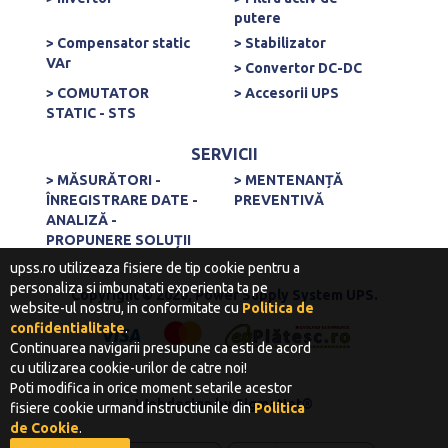
putere
> Compensator static
> Stabilizator
VAr
> Convertor DC-DC
> COMUTATOR
> Accesorii UPS
STATIC - STS
SERVICII
> MĂSURĂTORI -
> MENTENANȚĂ
ÎNREGISTRARE DATE -
PREVENTIVĂ
ANALIZĂ -
PROPUNERE SOLUȚII
upss.ro utilizeaza fisiere de tip cookie pentru a
personaliza si imbunatati experienta ta pe
Copyright © 2020, Power Supply System UPS.
website-ul nostru, in conformitate cu
Politica de
confidentialitate
.
Continuarea navigarii presupune ca esti de acord
cu utilizarea cookie-urilor de catre noi!
Poti modifica in orice moment setarile acestor
Webdesign
by
SigmaNet®
fisiere cookie urmand instructiunile din
Politica
de Cookie
.