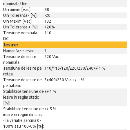
nominala Uin:
Uin minim [Vac]:
88
Uin Toleranta - [%]:
-20
Uin Maxim [Vac]:
132
Uin Toleranta + [%]:
+20%
Tensiune nominala
110
DC:
Iesire:
Numar faze iesire:
1
Tensiune de iesire
220 Vac
nominala:
Tensiune de iesire pe
110/115/120/220/230/240+/-1 %
retea:
Tensiune de iesire de
3x400/230 Vac +/-1 %
pe baterii:
Stabilitate tensiune de
+/-1 %
iesire in regim static
[%]:
Stabilitate tensiune de
+/-5 %
iesire in regim dinamic
- la variatie sarcina 0-
100% sau 100-0% [%]: