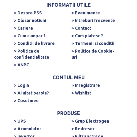
INFORMATII UTILE
> Despre PSS
> Evenimente
> Glosar notiuni
> Intrebari frecvente
> Cariere
> Contact
> Cum cumpar ?
> Cum platesc ?
> Conditii de livrare
> Termenii si conditii
> Politica de
> Politica de Cookie-
confidentialitate
uri
> ANPC
CONTUL MEU
> Login
> Inregistrare
> Ai uitat parola?
> Wishlist
> Cosul meu
PRODUSE
> UPS
> Grup Electrogen
> Acumulator
> Redresor
> Invertor
> Filtru activ de