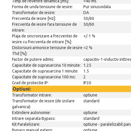
Timp de revenire dinamica [ms]:
<40 ms
Forma de unda tensiune de iesire:
Pur sinusoidala
Transformator de iesire:
DA
Frecventa de iesire [Hz]:
50/60
Frecventa de iesire fara tensiune de
50/60
intrare:
Plaja de sincronizare a frecventei de
+/-1 %
iesire cu frecventa de intrare [%]:
Distorsiuni armonice tensiune de iesire
<2 %
Thd [%]:
Factor de putere admis:
capacitiv-1-inductiv inttre
Capacitate de suprasarcina 10 minute:
1.25
Capacitate de suprasarcina 1 minute:
1.5
Capacitate de suprasarcina 100 ms:
2
Grad de protectie IP:
IP20
Optiuni:
Transformator intrare:
optiune
Transformator de iesire (de izolare
standard
galvanica):
Extindere autonomie:
optiune
Intrare separata Bypass:
standard
Kit Paralelizare:
optiune - paralelizabil pana
Bypass manual extern:
optiune