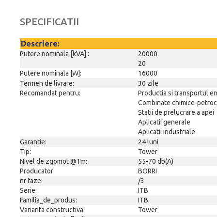
SPECIFICATII
Descriere:
Putere nominala [kVA] :
20000
20
Putere nominala [W]:
16000
Termen de livrare:
30 zile
Recomandat pentru:
Productia si transportul en
Combinate chimice-petroc
Statii de prelucrare a apei
Aplicatii generale
Aplicatii industriale
Garantie:
24 luni
Tip:
Tower
Nivel de zgomot @1m:
55-70 db(A)
Producator:
BORRI
nr faze:
/3
Serie:
ITB
Familia_de_produs:
ITB
Varianta constructiva:
Tower