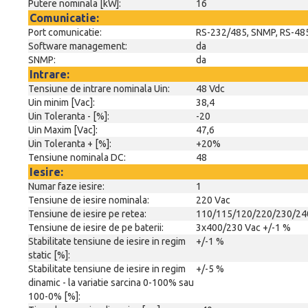
Putere nominala [kW]:
16
Comunicatie:
Port comunicatie:
RS-232/485, SNMP, RS-485 
Software management:
da
SNMP:
da
Intrare:
Tensiune de intrare nominala Uin:
48 Vdc
Uin minim [Vac]:
38,4
Uin Toleranta - [%]:
-20
Uin Maxim [Vac]:
47,6
Uin Toleranta + [%]:
+20%
Tensiune nominala DC:
48
Iesire:
Numar faze iesire:
1
Tensiune de iesire nominala:
220 Vac
Tensiune de iesire pe retea:
110/115/120/220/230/24
Tensiune de iesire de pe baterii:
3x400/230 Vac +/-1 %
Stabilitate tensiune de iesire in regim
+/-1 %
static [%]:
Stabilitate tensiune de iesire in regim
+/-5 %
dinamic - la variatie sarcina 0-100% sau
100-0% [%]: