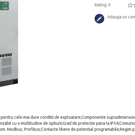
Rating: 0
Adauga un com
st, pentru cele mai dure conditii de exploatare;Componente supradimensio
mizabil cu o multitudine de optiuni;Grad de protectie pana la IP54;Comuni
com. Modbus, Profibus;Contacte libere de potential programabile;Regim 