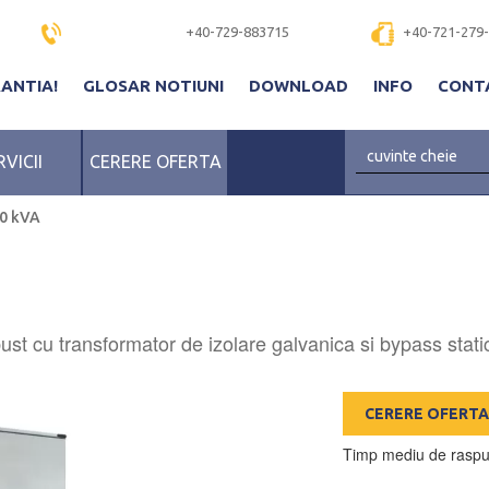
+40-729-883715
+40-721-279
RANTIA!
GLOSAR NOTIUNI
DOWNLOAD
INFO
CONT
RVICII
CERERE OFERTA
20 kVA
obust cu transformator de izolare galvanica si bypass stati
CERERE OFERTA
Timp mediu de raspu