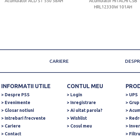
Acumulator ACD ST 550 58AH
Acumulator HITACHI CSB
HRL12330W 101AH
CARIERE
DESPR
INFORMATII UTILE
CONTUL MEU
PRO
> Despre PSS
> Login
> UPS
> Evenimente
> Inregistrare
> Grup
> Glosar notiuni
> Ai uitat parola?
> Acum
> Intrebari frecvente
> Wishlist
> Redr
> Cariere
> Cosul meu
> Inve
> Contact
> Filtr