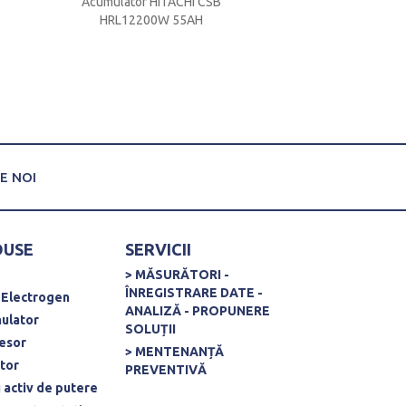
Acumulator HITACHI CSB
Acumulator HITACHI
HRL12200W 55AH
12.5AH
E NOI
DUSE
SERVICII
> MĂSURĂTORI -
ÎNREGISTRARE DATE -
 Electrogen
ANALIZĂ - PROPUNERE
ulator
SOLUȚII
esor
> MENTENANȚĂ
rtor
PREVENTIVĂ
u activ de putere