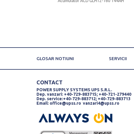
tor HITACHI CSB GP12650
Acumulator ACD GLH12-160 144AH
65AH
GLOSAR NOTIUNI
SERVICII
CONTACT
POWER SUPPLY SYSTEMS UPS S.R.L.
Dep. vanzari: +40-729-883715; +40-721-279440
Dep. service:+40-729-883712; +40-729-883713
Email:
office@upss.ro
vanzari4@upss.ro