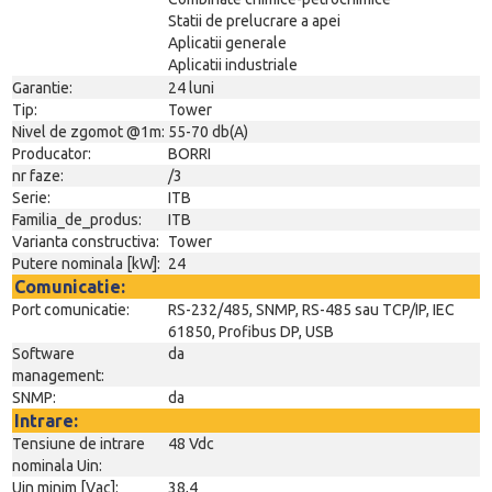
Statii de prelucrare a apei
Aplicatii generale
Aplicatii industriale
Garantie:
24 luni
Tip:
Tower
Nivel de zgomot @1m:
55-70 db(A)
Producator:
BORRI
nr faze:
/3
Serie:
ITB
Familia_de_produs:
ITB
Varianta constructiva:
Tower
Putere nominala [kW]:
24
Comunicatie:
Port comunicatie:
RS-232/485, SNMP, RS-485 sau TCP/IP, IEC
61850, Profibus DP, USB
Software
da
management:
SNMP:
da
Intrare:
Tensiune de intrare
48 Vdc
nominala Uin:
Uin minim [Vac]:
38,4