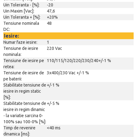
Uin Toleranta - [%]:
-20
Uin Maxim [Vac]:
47,6
Uin Toleranta + [%]:
+20%
Tensiune nominala
48
DC:
Iesire:
Numar faze iesire:
1
Tensiune de iesire
220 Vac
nominala:
Tensiune de iesire pe
110/115/120/220/230/240+/-1 %
retea:
Tensiune de iesire de
3x400/230 Vac +/-1 %
pe baterii:
Stabilitate tensiune de
+/-1 %
iesire in regim static
[%]:
Stabilitate tensiune de
+/-5 %
iesire in regim dinamic
- la variatie sarcina 0-
100% sau 100-0% [%]:
Timp de revenire
<40 ms
dinamica [ms]: