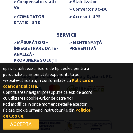
> Compensator static
> Stabilizator
VAr
> Convertor DC-DC
> COMUTATOR
> Accesorii UPS
STATIC - STS
SERVICII
> MĂSURĂTORI -
> MENTENANȚĂ
ÎNREGISTRARE DATE -
PREVENTIVĂ
ANALIZĂ -
PROPUNERE SOLUȚII
upss.ro utilizeaza fisiere de tip cookie pentru a
personaliza si imbunatati experienta ta pe
Copyright © 2020, Power Supply System UPS.
website-ul nostru, in conformitate cu
Politica de
confidentialitate
.
Continuarea navigarii presupune ca esti de acord
cu utilizarea cookie-urilor de catre noi!
Poti modifica in orice moment setarile acestor
Webdesign
by
SigmaNet®
fisiere cookie urmand instructiunile din
Politica
de Cookie
.
ACCEPTA