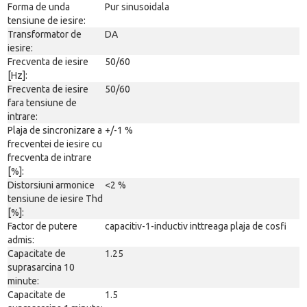
Forma de unda
Pur sinusoidala
tensiune de iesire:
Transformator de
DA
iesire:
Frecventa de iesire
50/60
[Hz]:
Frecventa de iesire
50/60
fara tensiune de
intrare:
Plaja de sincronizare a
+/-1 %
frecventei de iesire cu
frecventa de intrare
[%]:
Distorsiuni armonice
<2 %
tensiune de iesire Thd
[%]:
Factor de putere
capacitiv-1-inductiv inttreaga plaja de cosfi
admis:
Capacitate de
1.25
suprasarcina 10
minute:
Capacitate de
1.5