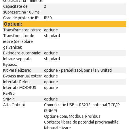
suprasarcina 1 minute:
Capacitate de
2
suprasarcina 100 ms:
Grad de protectie IP:
IP20
Optiuni:
Transformator intrare:
optiune
Transformator de
standard
iesire (de izolare
galvanica):
Extindere autonomie:
optiune
Intrare separata
standard
Bypass:
Kit Paralelizare:
optiune - paralelizabil pana la 8 unitati
Bypass manual extern:
optiune
Interfata Releu:
optiune
Interfata MODBUS
optiune
RS485:
SNMP:
optiune
Alte Optiuni:
Comunicatie USB si RS232, optional TCP/IP
(SNMP)
Optiune com. Modbus, Profibus
Contacte libere de potential programabile
Kit paralelizare