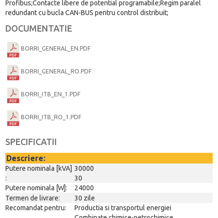
Profibus;Contacte libere de potential programabile;Regim paralel
redundant cu bucla CAN-BUS pentru control distribuit;
DOCUMENTATIE
BORRI_GENERAL_EN.PDF
BORRI_GENERAL_RO.PDF
BORRI_ITB_EN_1.PDF
BORRI_ITB_RO_1.PDF
SPECIFICATII
Descriere:
Putere nominala [kVA]
30000
:
30
Putere nominala [W]:
24000
Termen de livrare:
30 zile
Recomandat pentru:
Productia si transportul energiei
Combinate chimice-petrochimice