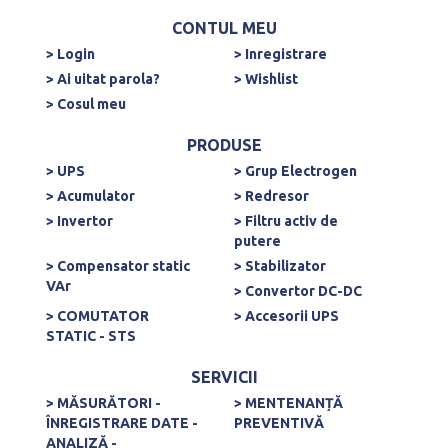
CONTUL MEU
> Login
> Inregistrare
> Ai uitat parola?
> Wishlist
> Cosul meu
PRODUSE
> UPS
> Grup Electrogen
> Acumulator
> Redresor
> Invertor
> Filtru activ de
putere
> Compensator static
> Stabilizator
VAr
> Convertor DC-DC
> COMUTATOR
> Accesorii UPS
STATIC - STS
SERVICII
> MĂSURĂTORI -
> MENTENANȚĂ
ÎNREGISTRARE DATE -
PREVENTIVĂ
ANALIZĂ -