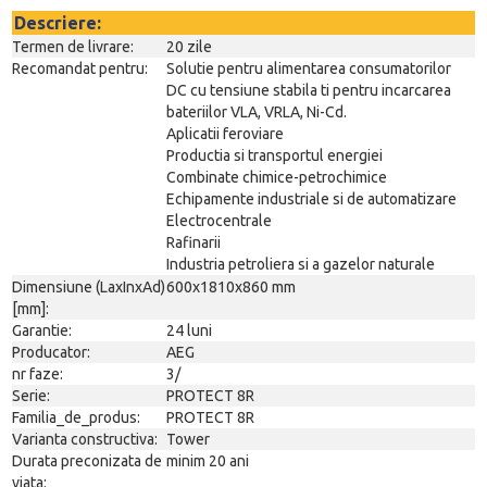
Descriere:
Termen de livrare:
20 zile
Recomandat pentru:
Solutie pentru alimentarea consumatorilor
DC cu tensiune stabila ti pentru incarcarea
bateriilor VLA, VRLA, Ni-Cd.
Aplicatii feroviare
Productia si transportul energiei
Combinate chimice-petrochimice
Echipamente industriale si de automatizare
Electrocentrale
Rafinarii
Industria petroliera si a gazelor naturale
Dimensiune (LaxInxAd)
600x1810x860 mm
[mm]:
Garantie:
24 luni
Producator:
AEG
nr faze:
3/
Serie:
PROTECT 8R
Familia_de_produs:
PROTECT 8R
Varianta constructiva:
Tower
Durata preconizata de
minim 20 ani
viata: