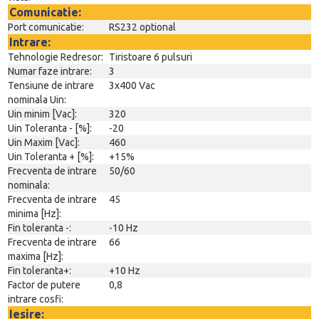
Comunicatie:
Port comunicatie:
RS232 optional
Intrare:
Tehnologie Redresor:
Tiristoare 6 pulsuri
Numar faze intrare:
3
Tensiune de intrare
3x400 Vac
nominala Uin:
Uin minim [Vac]:
320
Uin Toleranta - [%]:
-20
Uin Maxim [Vac]:
460
Uin Toleranta + [%]:
+15%
Frecventa de intrare
50/60
nominala:
Frecventa de intrare
45
minima [Hz]:
Fin toleranta -:
-10 Hz
Frecventa de intrare
66
maxima [Hz]:
Fin toleranta+:
+10 Hz
Factor de putere
0,8
intrare cosfi:
Iesire: