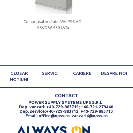
 V 150
Compensator static VAr PSS AO-
Compensator stati
ASVG W 450 kVAr
ASVG W 300
GLOSAR
SERVICII
CARIERE
DESPRE NOI
NOTIUNI
CONTACT
POWER SUPPLY SYSTEMS UPS S.R.L.
Dep. vanzari: +40-729-883715; +40-721-279440
Dep. service:+40-729-883712; +40-729-883713
Email:
office@upss.ro
vanzari4@upss.ro