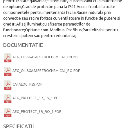
pentru izolare galvanica;Sistem fully customizabil cu o multitudine
de optiuni;Grad de protectie pana la IP41;Acces frontal la toate
componentele pentru mentenanta facila;Racire naturala prin
convectie sau racire fortata cu ventilatoare in functie de putere si
grad IP;Afisaj iluminat cu afisarea parametrilor de
functionare;Optiune com. Modbus, Profibus;Paralelizabil pentru
cresterea puterii sau pentru redundanta;
DOCUMENTATIE
AEG_OIL&GAS&PETROCHEMICAL_EN.PDF
AEG_OIL&GAS&PETROCHEMICAL_RO.PDF
CATALOG_PSS.PDF
AEG_PROTECT_8R_EN_1.PDF
AEG_PROTECT_8R_RO_1.PDF
SPECIFICATII