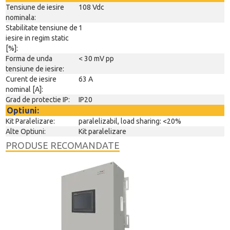
Tensiune de iesire
108 Vdc
nominala:
Stabilitate tensiune de
1
iesire in regim static
[%]:
Forma de unda
< 30 mV pp
tensiune de iesire:
Curent de iesire
63 A
nominal [A]:
Grad de protectie IP:
IP20
Optiuni:
Kit Paralelizare:
paralelizabil, load sharing: <20%
Alte Optiuni:
Kit paralelizare
PRODUSE RECOMANDATE