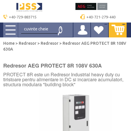
+40-729-883715
+40-721-279-440
Home
>
Redresor
>
Redresor
>
Redresor AEG PROTECT 8R 108V
630A
Redresor AEG PROTECT 8R 108V 630A
PROTECT 8R este un Redresor Industrial heavy duty cu
tiristoare pentru alimentare in DC si incarcare acumulatori,
structura modulara "building block"