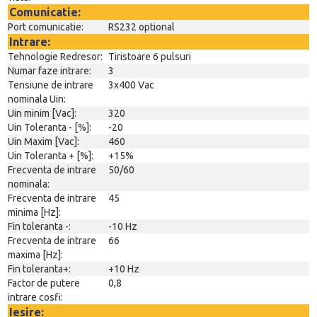
Comunicatie:
Port comunicatie:
RS232 optional
Intrare:
Tehnologie Redresor:
Tiristoare 6 pulsuri
Numar faze intrare:
3
Tensiune de intrare
3x400 Vac
nominala Uin:
Uin minim [Vac]:
320
Uin Toleranta - [%]:
-20
Uin Maxim [Vac]:
460
Uin Toleranta + [%]:
+15%
Frecventa de intrare
50/60
nominala:
Frecventa de intrare
45
minima [Hz]:
Fin toleranta -:
-10 Hz
Frecventa de intrare
66
maxima [Hz]:
Fin toleranta+:
+10 Hz
Factor de putere
0,8
intrare cosfi:
Iesire: