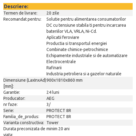
Descriere:
Termen de livrare:
20 zile
Recomandat pentru:
Solutie pentru alimentarea consumatorilor
DC cu tensiune stabila ti pentru incarcarea
bateriilor VLA, VRLA, Ni-Cd.
Aplicatii feroviare
Productia si transportul energiei
Combinate chimice-petrochimice
Echipamente industriale si de automatizare
Electrocentrale
Rafinarii
Industria petroliera si a gazelor naturale
Dimensiune (LaxInxAd)
900x1810x860 mm
[mm]:
Garantie:
24 luni
Producator:
AEG
nr faze:
3/
Serie:
PROTECT 8R
Familia_de_produs:
PROTECT 8R
Varianta constructiva:
Tower
Durata preconizata de
minim 20 ani
viata: