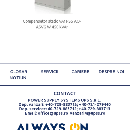
 V 150
Compensator static VAr PSS AO-
Compensator stati
ASVG W 450 kVAr
ASVG W 300
GLOSAR
SERVICII
CARIERE
DESPRE NOI
NOTIUNI
CONTACT
POWER SUPPLY SYSTEMS UPS S.R.L.
Dep. vanzari: +40-729-883715; +40-721-279440
Dep. service:+40-729-883712; +40-729-883713
Email:
office@upss.ro
vanzari4@upss.ro