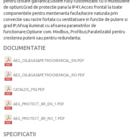
pentru izolare galvanica;Sistem fully customizabil cu o multitudine
de optiuni;Grad de protectie pana la IP41;Acces frontal la toate
componentele pentru mentenanta facila;Racire naturala prin
convectie sau racire fortata cu ventilatoare in functie de putere si
grad IP;Afisaj iluminat cu afisarea parametrilor de
functionare;Optiune com. Modbus, Profibus;Paralelizabil pentru
cresterea puterii sau pentru redundanta;
DOCUMENTATIE
AEG_OIL&GAS&PETROCHEMICAL_EN.PDF
AEG_OIL&GAS&PETROCHEMICAL_RO.PDF
CATALOG_PSS.PDF
AEG_PROTECT_8R_EN_1.PDF
AEG_PROTECT_8R_RO_1.PDF
SPECIFICATII