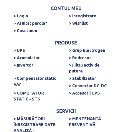
CONTUL MEU
> Login
> Inregistrare
> Ai uitat parola?
> Wishlist
> Cosul meu
PRODUSE
> UPS
> Grup Electrogen
> Acumulator
> Redresor
> Invertor
> Filtru activ de
putere
> Compensator static
> Stabilizator
VAr
> Convertor DC-DC
> COMUTATOR
> Accesorii UPS
STATIC - STS
SERVICII
> MĂSURĂTORI -
> MENTENANȚĂ
ÎNREGISTRARE DATE -
PREVENTIVĂ
ANALIZĂ -