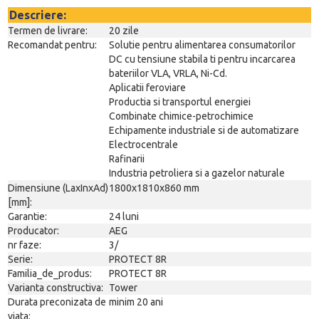
Descriere:
Termen de livrare:
20 zile
Recomandat pentru:
Solutie pentru alimentarea consumatorilor
DC cu tensiune stabila ti pentru incarcarea
bateriilor VLA, VRLA, Ni-Cd.
Aplicatii feroviare
Productia si transportul energiei
Combinate chimice-petrochimice
Echipamente industriale si de automatizare
Electrocentrale
Rafinarii
Industria petroliera si a gazelor naturale
Dimensiune (LaxInxAd)
1800x1810x860 mm
[mm]:
Garantie:
24 luni
Producator:
AEG
nr faze:
3/
Serie:
PROTECT 8R
Familia_de_produs:
PROTECT 8R
Varianta constructiva:
Tower
Durata preconizata de
minim 20 ani
viata: