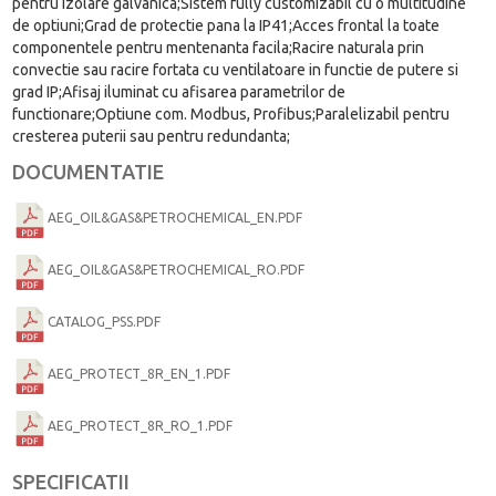
pentru izolare galvanica;Sistem fully customizabil cu o multitudine
de optiuni;Grad de protectie pana la IP41;Acces frontal la toate
componentele pentru mentenanta facila;Racire naturala prin
convectie sau racire fortata cu ventilatoare in functie de putere si
grad IP;Afisaj iluminat cu afisarea parametrilor de
functionare;Optiune com. Modbus, Profibus;Paralelizabil pentru
cresterea puterii sau pentru redundanta;
DOCUMENTATIE
AEG_OIL&GAS&PETROCHEMICAL_EN.PDF
AEG_OIL&GAS&PETROCHEMICAL_RO.PDF
CATALOG_PSS.PDF
AEG_PROTECT_8R_EN_1.PDF
AEG_PROTECT_8R_RO_1.PDF
SPECIFICATII