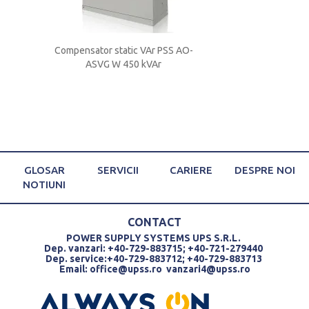
 V 150
Compensator static VAr PSS AO-
Compensator stati
ASVG W 450 kVAr
ASVG W 300
GLOSAR
SERVICII
CARIERE
DESPRE NOI
NOTIUNI
CONTACT
POWER SUPPLY SYSTEMS UPS S.R.L.
Dep. vanzari: +40-729-883715; +40-721-279440
Dep. service:+40-729-883712; +40-729-883713
Email:
office@upss.ro
vanzari4@upss.ro