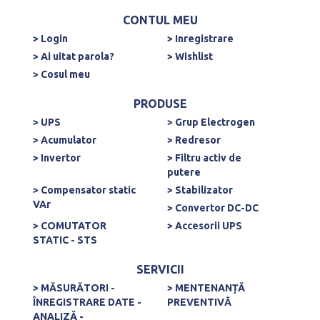
CONTUL MEU
> Login
> Inregistrare
> Ai uitat parola?
> Wishlist
> Cosul meu
PRODUSE
> UPS
> Grup Electrogen
> Acumulator
> Redresor
> Invertor
> Filtru activ de
putere
> Compensator static
> Stabilizator
VAr
> Convertor DC-DC
> COMUTATOR
> Accesorii UPS
STATIC - STS
SERVICII
> MĂSURĂTORI -
> MENTENANȚĂ
ÎNREGISTRARE DATE -
PREVENTIVĂ
ANALIZĂ -