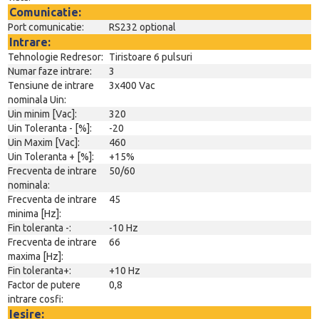
Comunicatie:
Port comunicatie:
RS232 optional
Intrare:
Tehnologie Redresor:
Tiristoare 6 pulsuri
Numar faze intrare:
3
Tensiune de intrare
3x400 Vac
nominala Uin:
Uin minim [Vac]:
320
Uin Toleranta - [%]:
-20
Uin Maxim [Vac]:
460
Uin Toleranta + [%]:
+15%
Frecventa de intrare
50/60
nominala:
Frecventa de intrare
45
minima [Hz]:
Fin toleranta -:
-10 Hz
Frecventa de intrare
66
maxima [Hz]:
Fin toleranta+:
+10 Hz
Factor de putere
0,8
intrare cosfi:
Iesire: