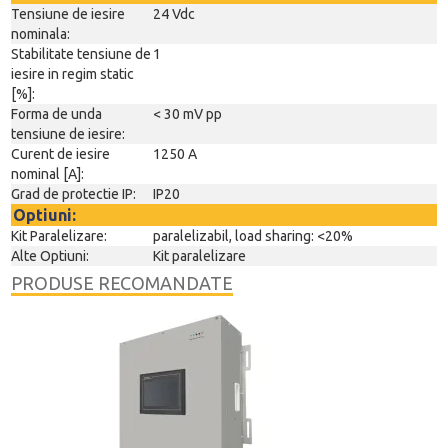
Tensiune de iesire
24 Vdc
nominala:
Stabilitate tensiune de
1
iesire in regim static
[%]:
Forma de unda
< 30 mV pp
tensiune de iesire:
Curent de iesire
1250 A
nominal [A]:
Grad de protectie IP:
IP20
Optiuni:
Kit Paralelizare:
paralelizabil, load sharing: <20%
Alte Optiuni:
Kit paralelizare
PRODUSE RECOMANDATE