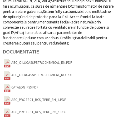
acumulatori Ni-Cd, VLA, VRLA;Structura "building block";Utilizabil si
fara acumulatori, ca sursa de alimentare DC;Transformator de intrare
pentru izolare galvanica;Sistem fully customizabil cu o multitudine
de optiuni;Grad de protectie pana la IP41;Acces frontal la toate
componentele pentru mentenanta facila;Racire naturala prin
convectie sau racire fortata cu ventilatoare in functie de putere si
grad IP;Afisaj iluminat cu afisarea parametrilor de
functionare;Optiune com. Modbus, Profibus;Paralelizabil pentru
cresterea puterii sau pentru redundanta;
DOCUMENTATIE
AEG_OIL&GAS&PETROCHEMICAL_EN.PDF
AEG_OIL&GAS&PETROCHEMICAL_RO.PDF
CATALOG_PSS.PDF
AEG_PROTECT_RCS_TPRE_EN_1.PDF
AEG_PROTECT_RCS_TPRE_RO_1.PDF