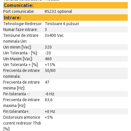
Comunicatie:
Port comunicatie:
RS232 optional
Intrare:
Tehnologie Redresor:
Tiristoare 6 pulsuri
Numar faze intrare:
3
Tensiune de intrare
3x400 Vac
nominala Uin:
Uin minim [Vac]:
320
Uin Toleranta - [%]:
-20
Uin Maxim [Vac]:
460
Uin Toleranta + [%]:
+15%
Frecventa de intrare
50/60
nominala:
Frecventa de intrare
47
minima [Hz]:
Fin toleranta -:
-6 Hz
Frecventa de intrare
63,6
maxima [Hz]:
Fin toleranta+:
+6 Hz
Distorsiuni armonice
<5%
curent redresor Thdi
[%]: