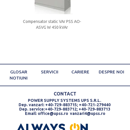
 V 150
Compensator static VAr PSS AO-
Compensator stati
ASVG W 450 kVAr
ASVG W 300
GLOSAR
SERVICII
CARIERE
DESPRE NOI
NOTIUNI
CONTACT
POWER SUPPLY SYSTEMS UPS S.R.L.
Dep. vanzari: +40-729-883715; +40-721-279440
Dep. service:+40-729-883712; +40-729-883713
Email:
office@upss.ro
vanzari4@upss.ro