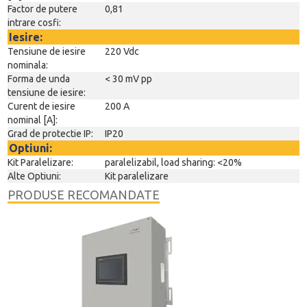
Factor de putere
0,81
intrare cosfi:
Iesire:
Tensiune de iesire
220 Vdc
nominala:
Forma de unda
< 30 mV pp
tensiune de iesire:
Curent de iesire
200 A
nominal [A]:
Grad de protectie IP:
IP20
Optiuni:
Kit Paralelizare:
paralelizabil, load sharing: <20%
Alte Optiuni:
Kit paralelizare
PRODUSE RECOMANDATE