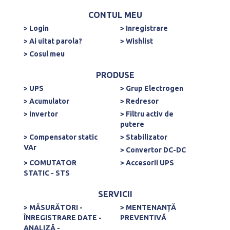
CONTUL MEU
> Login
> Inregistrare
> Ai uitat parola?
> Wishlist
> Cosul meu
PRODUSE
> UPS
> Grup Electrogen
> Acumulator
> Redresor
> Invertor
> Filtru activ de
putere
> Compensator static
> Stabilizator
VAr
> Convertor DC-DC
> COMUTATOR
> Accesorii UPS
STATIC - STS
SERVICII
> MĂSURĂTORI -
> MENTENANȚĂ
ÎNREGISTRARE DATE -
PREVENTIVĂ
ANALIZĂ -