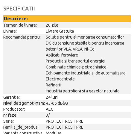
SPECIFICATII
Descriere:
Termen de livrare:
20 zile
Livrare:
Livrare Gratuita
Recomandat pentru:
Solutie pentru alimentarea consumatorilor
DC cu tensiune stabila ti pentru incarcarea
bateriilor VLA, VRLA, Ni-Cd.
Aplicatii feroviare
Productia si transportul energiei
Combinate chimice-petrochimice
Echipamente industriale si de automatizare
Electrocentrale
Rafinarii
Industria petroliera si a gazelor naturale
Garantie:
24 luni
Nivel de zgomot @1m:
45-65 dB(A)
Producator:
AEG
nr faze:
3/
Serie:
PROTECT RCS TPRE
Familia_de_produs:
PROTECT RCS TPRE
Varianta constructiva:
Modular