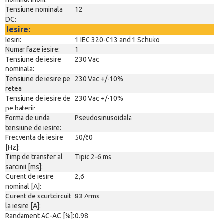
Tensiune nominala
12
DC:
Iesire:
Iesiri:
1 IEC 320-C13 and 1 Schuko
Numar faze iesire:
1
Tensiune de iesire
230 Vac
nominala:
Tensiune de iesire pe
230 Vac +/-10%
retea:
Tensiune de iesire de
230 Vac +/-10%
pe baterii:
Forma de unda
Pseudosinusoidala
tensiune de iesire:
Frecventa de iesire
50/60
[Hz]:
Timp de transfer al
Tipic 2-6 ms
sarcinii [ms]:
Curent de iesire
2,6
nominal [A]:
Curent de scurtcircuit
83 Arms
la iesire [A]:
Randament AC-AC [%]:
0.98