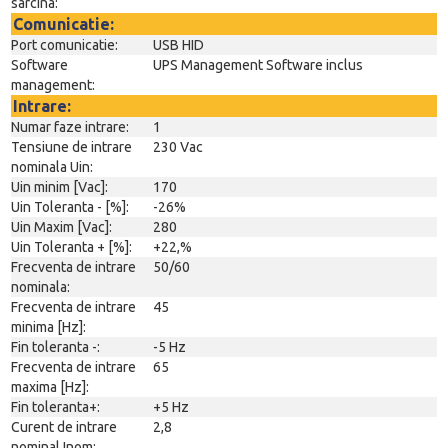
sarcina:
Comunicatie:
Port comunicatie:
USB HID
Software
UPS Management Software inclus
management:
Intrare:
Numar faze intrare:
1
Tensiune de intrare
230 Vac
nominala Uin:
Uin minim [Vac]:
170
Uin Toleranta - [%]:
-26%
Uin Maxim [Vac]:
280
Uin Toleranta + [%]:
+22,%
Frecventa de intrare
50/60
nominala:
Frecventa de intrare
45
minima [Hz]:
Fin toleranta -:
-5 Hz
Frecventa de intrare
65
maxima [Hz]:
Fin toleranta+:
+5 Hz
Curent de intrare
2,8
nominal Inom: