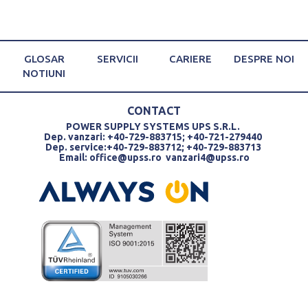
GLOSAR
SERVICII
CARIERE
DESPRE NOI
NOTIUNI
CONTACT
POWER SUPPLY SYSTEMS UPS S.R.L.
Dep. vanzari: +40-729-883715; +40-721-279440
Dep. service:+40-729-883712; +40-729-883713
Email:
office@upss.ro
vanzari4@upss.ro