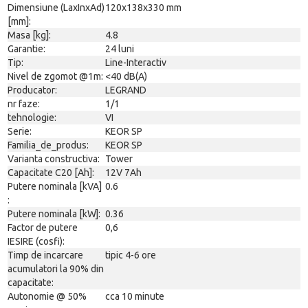
Dimensiune (LaxInxAd)
120x138x330 mm
[mm]:
Masa [kg]:
4.8
Garantie:
24 luni
Tip:
Line-Interactiv
Nivel de zgomot @1m:
<40 dB(A)
Producator:
LEGRAND
nr faze:
1/1
tehnologie:
VI
Serie:
KEOR SP
Familia_de_produs:
KEOR SP
Varianta constructiva:
Tower
Capacitate C20 [Ah]:
12V 7Ah
Putere nominala [kVA]
0.6
:
Putere nominala [kW]:
0.36
Factor de putere
0,6
IESIRE (cosfi):
Timp de incarcare
tipic 4-6 ore
acumulatori la 90% din
capacitate:
Autonomie @ 50%
cca 10 minute