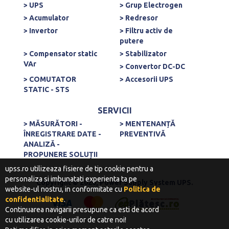
> UPS
> Grup Electrogen
> Acumulator
> Redresor
> Invertor
> Filtru activ de
putere
> Compensator static
> Stabilizator
VAr
> Convertor DC-DC
> COMUTATOR
> Accesorii UPS
STATIC - STS
SERVICII
> MĂSURĂTORI -
> MENTENANȚĂ
ÎNREGISTRARE DATE -
PREVENTIVĂ
ANALIZĂ -
PROPUNERE SOLUȚII
upss.ro utilizeaza fisiere de tip cookie pentru a
personaliza si imbunatati experienta ta pe
Copyright © 2020, Power Supply System UPS.
website-ul nostru, in conformitate cu
Politica de
confidentialitate
.
Continuarea navigarii presupune ca esti de acord
cu utilizarea cookie-urilor de catre noi!