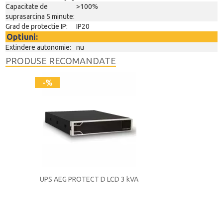
Capacitate de
>100%
suprasarcina 5 minute:
Grad de protectie IP:
IP20
Optiuni:
Extindere autonomie:
nu
PRODUSE RECOMANDATE
-%
-%
S 15-
UPS AEG PROTECT D LCD 3 kVA
UPS AEG PROTECT D