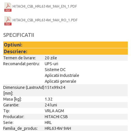
HITACHI_CSB_HRL634W_9AH_EN_1.PDF
HITACHI_CSB_HRL634W_9AH_RO_1.PDF
SPECIFICATII
Optiuni:
Descriere:
Termen de livrare:
20 zile
Recomandat pentru:
UPS-uri
Sisteme DC
Aplicatii Industriale
Aplicatii generale
Dimensiune (LaxInxAd)
151x99x34
[mm]:
Masa [kg]:
1.32
Garantie:
24 luni
Tip:
VRLA AGM
Producator:
HITACHI CSB
Serie:
HRL
Familia_de_produs:
HRL634W 9AH