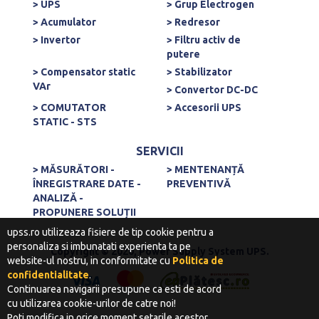
> UPS
> Grup Electrogen
> Acumulator
> Redresor
> Invertor
> Filtru activ de
putere
> Compensator static
> Stabilizator
VAr
> Convertor DC-DC
> COMUTATOR
> Accesorii UPS
STATIC - STS
SERVICII
> MĂSURĂTORI -
> MENTENANȚĂ
ÎNREGISTRARE DATE -
PREVENTIVĂ
ANALIZĂ -
PROPUNERE SOLUȚII
upss.ro utilizeaza fisiere de tip cookie pentru a
personaliza si imbunatati experienta ta pe
Copyright © 2020, Power Supply System UPS.
website-ul nostru, in conformitate cu
Politica de
confidentialitate
.
Continuarea navigarii presupune ca esti de acord
cu utilizarea cookie-urilor de catre noi!
Poti modifica in orice moment setarile acestor