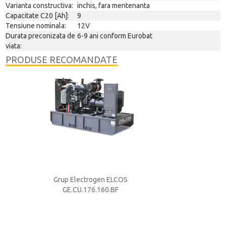
Varianta constructiva:
inchis, fara mentenanta
Capacitate C20 [Ah]:
9
Tensiune nominala:
12V
Durata preconizata de
6-9 ani conform Eurobat
viata:
PRODUSE RECOMANDATE
S
Grup Electrogen ELCOS
Acumulator ACD
GE.CU.176.160.BF
250A