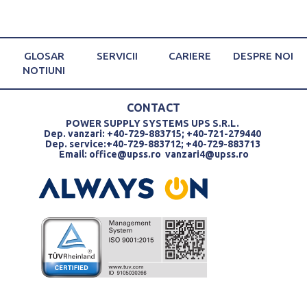
GLOSAR
SERVICII
CARIERE
DESPRE NOI
NOTIUNI
CONTACT
POWER SUPPLY SYSTEMS UPS S.R.L.
Dep. vanzari: +40-729-883715; +40-721-279440
Dep. service:+40-729-883712; +40-729-883713
Email:
office@upss.ro
vanzari4@upss.ro