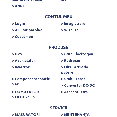
> ANPC
CONTUL MEU
> Login
> Inregistrare
> Ai uitat parola?
> Wishlist
> Cosul meu
PRODUSE
> UPS
> Grup Electrogen
> Acumulator
> Redresor
> Invertor
> Filtru activ de
putere
> Compensator static
> Stabilizator
VAr
> Convertor DC-DC
> COMUTATOR
> Accesorii UPS
STATIC - STS
SERVICII
> MĂSURĂTORI -
> MENTENANȚĂ