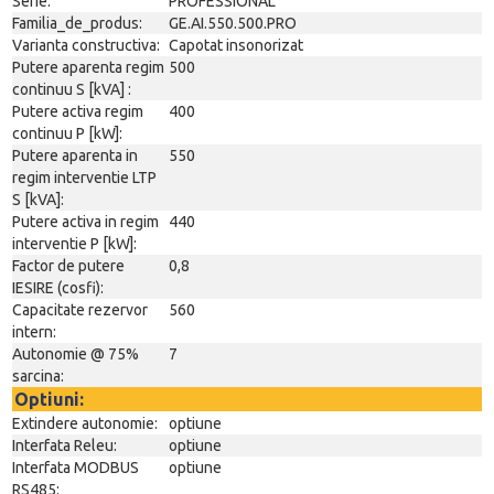
Serie:
PROFESSIONAL
Familia_de_produs:
GE.AI.550.500.PRO
Varianta constructiva:
Capotat insonorizat
Putere aparenta regim
500
continuu S [kVA] :
Putere activa regim
400
continuu P [kW]:
Putere aparenta in
550
regim interventie LTP
S [kVA]:
Putere activa in regim
440
interventie P [kW]:
Factor de putere
0,8
IESIRE (cosfi):
Capacitate rezervor
560
intern:
Autonomie @ 75%
7
sarcina:
Optiuni:
Extindere autonomie:
optiune
Interfata Releu:
optiune
Interfata MODBUS
optiune
RS485: