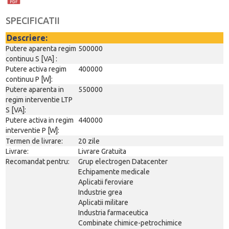
SPECIFICATII
Descriere:
Putere aparenta regim
500000
continuu S [VA] :
Putere activa regim
400000
continuu P [W]:
Putere aparenta in
550000
regim interventie LTP
S [VA]:
Putere activa in regim
440000
interventie P [W]:
Termen de livrare:
20 zile
Livrare:
Livrare Gratuita
Recomandat pentru:
Grup electrogen Datacenter
Echipamente medicale
Aplicatii feroviare
Industrie grea
Aplicatii militare
Industria farmaceutica
Combinate chimice-petrochimice