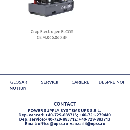
S
Grup Electrogen ELCOS
Grup Electrog
GE.AI.066.060.BF
GE.AI.066.
GLOSAR
SERVICII
CARIERE
DESPRE NOI
NOTIUNI
CONTACT
POWER SUPPLY SYSTEMS UPS S.R.L.
Dep. vanzari: +40-729-883715; +40-721-279440
Dep. service:+40-729-883712; +40-729-883713
Email:
office@upss.ro
vanzari4@upss.ro