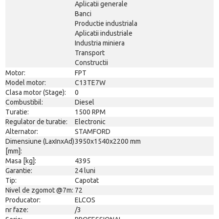
Aplicatii generale
Banci
Productie industriala
Aplicatii industriale
Industria miniera
Transport
Constructii
Motor:
FPT
Model motor:
C13TE7W
Clasa motor (Stage):
0
Combustibil:
Diesel
Turatie:
1500 RPM
Regulator de turatie:
Electronic
Alternator:
STAMFORD
Dimensiune (LaxInxAd)
3950x1540x2200 mm
[mm]:
Masa [kg]:
4395
Garantie:
24 luni
Tip:
Capotat
Nivel de zgomot @7m:
72
Producator:
ELCOS
nr faze:
/3