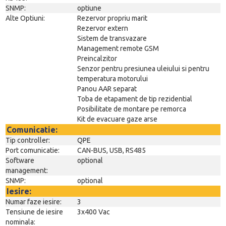
SNMP:
optiune
Alte Optiuni:
Rezervor propriu marit
Rezervor extern
Sistem de transvazare
Management remote GSM
Preincalzitor
Senzor pentru presiunea uleiului si pentru
temperatura motorului
Panou AAR separat
Toba de etapament de tip rezidential
Posibilitate de montare pe remorca
Kit de evacuare gaze arse
Comunicatie:
Tip controller:
QPE
Port comunicatie:
CAN-BUS, USB, RS485
Software
optional
management:
SNMP:
optional
Iesire:
Numar faze iesire:
3
Tensiune de iesire
3x400 Vac
nominala: