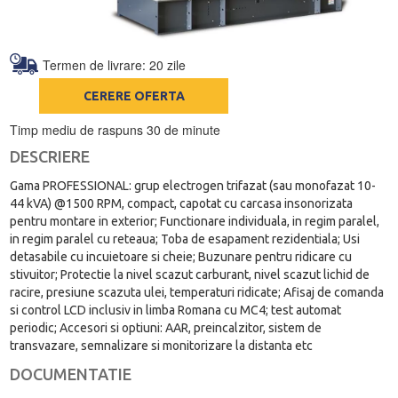
Termen de livrare: 20 zile
CERERE OFERTA
Timp mediu de raspuns 30 de minute
DESCRIERE
Gama PROFESSIONAL: grup electrogen trifazat (sau monofazat 10-
44 kVA) @1500 RPM, compact, capotat cu carcasa insonorizata
pentru montare in exterior; Functionare individuala, in regim paralel,
in regim paralel cu reteaua; Toba de esapament rezidentiala; Usi
detasabile cu incuietoare si cheie; Buzunare pentru ridicare cu
stivuitor; Protectie la nivel scazut carburant, nivel scazut lichid de
racire, presiune scazuta ulei, temperaturi ridicate; Afisaj de comanda
si control LCD inclusiv in limba Romana cu MC4; test automat
periodic; Accesori si optiuni: AAR, preincalzitor, sistem de
transvazare, semnalizare si monitorizare la distanta etc
DOCUMENTATIE