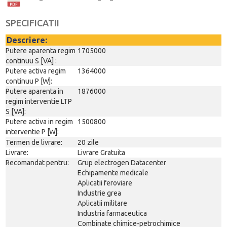
SPECIFICATII
Descriere:
Putere aparenta regim
1705000
continuu S [VA] :
Putere activa regim
1364000
continuu P [W]:
Putere aparenta in
1876000
regim interventie LTP
S [VA]:
Putere activa in regim
1500800
interventie P [W]:
Termen de livrare:
20 zile
Livrare:
Livrare Gratuita
Recomandat pentru:
Grup electrogen Datacenter
Echipamente medicale
Aplicatii feroviare
Industrie grea
Aplicatii militare
Industria farmaceutica
Combinate chimice-petrochimice