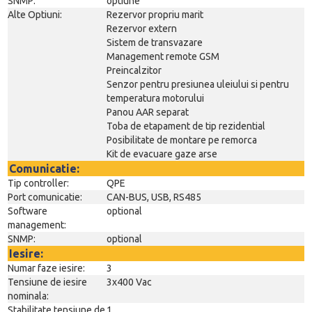
SNMP:
optiune
Alte Optiuni:
Rezervor propriu marit
Rezervor extern
Sistem de transvazare
Management remote GSM
Preincalzitor
Senzor pentru presiunea uleiului si pentru
temperatura motorului
Panou AAR separat
Toba de etapament de tip rezidential
Posibilitate de montare pe remorca
Kit de evacuare gaze arse
Comunicatie:
Tip controller:
QPE
Port comunicatie:
CAN-BUS, USB, RS485
Software
optional
management:
SNMP:
optional
Iesire:
Numar faze iesire:
3
Tensiune de iesire
3x400 Vac
nominala:
Stabilitate tensiune de
1