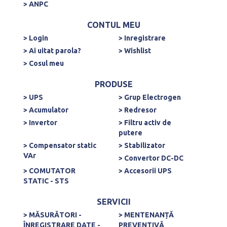
> ANPC
CONTUL MEU
> Login
> Inregistrare
> Ai uitat parola?
> Wishlist
> Cosul meu
PRODUSE
> UPS
> Grup Electrogen
> Acumulator
> Redresor
> Invertor
> Filtru activ de
putere
> Compensator static
> Stabilizator
VAr
> Convertor DC-DC
> COMUTATOR
> Accesorii UPS
STATIC - STS
SERVICII
> MĂSURĂTORI -
> MENTENANȚĂ
ÎNREGISTRARE DATE -
PREVENTIVĂ