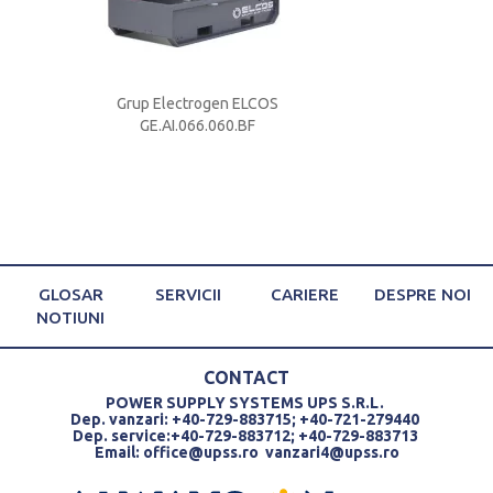
S
Grup Electrogen ELCOS
Grup Electrog
GE.AI.066.060.BF
GE.AI.066.
GLOSAR
SERVICII
CARIERE
DESPRE NOI
NOTIUNI
CONTACT
POWER SUPPLY SYSTEMS UPS S.R.L.
Dep. vanzari: +40-729-883715; +40-721-279440
Dep. service:+40-729-883712; +40-729-883713
Email:
office@upss.ro
vanzari4@upss.ro