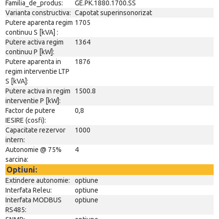
Familia_de_produs:
GE.PK.1880.1700.SS
Varianta constructiva:
Capotat superinsonorizat
Putere aparenta regim
1705
continuu S [kVA] :
Putere activa regim
1364
continuu P [kW]:
Putere aparenta in
1876
regim interventie LTP
S [kVA]:
Putere activa in regim
1500.8
interventie P [kW]:
Factor de putere
0,8
IESIRE (cosfi):
Capacitate rezervor
1000
intern:
Autonomie @ 75%
4
sarcina:
Optiuni:
Extindere autonomie:
optiune
Interfata Releu:
optiune
Interfata MODBUS
optiune
RS485: