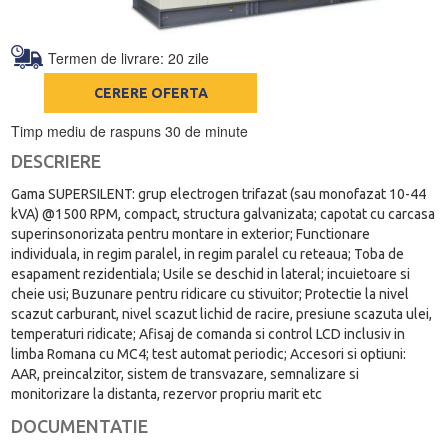
Termen de livrare: 20 zile
CERERE OFERTA
Timp mediu de raspuns 30 de minute
DESCRIERE
Gama SUPERSILENT: grup electrogen trifazat (sau monofazat 10-44
kVA) @1500 RPM, compact, structura galvanizata; capotat cu carcasa
superinsonorizata pentru montare in exterior; Functionare
individuala, in regim paralel, in regim paralel cu reteaua; Toba de
esapament rezidentiala; Usile se deschid in lateral; incuietoare si
cheie usi; Buzunare pentru ridicare cu stivuitor; Protectie la nivel
scazut carburant, nivel scazut lichid de racire, presiune scazuta ulei,
temperaturi ridicate; Afisaj de comanda si control LCD inclusiv in
limba Romana cu MC4; test automat periodic; Accesori si optiuni:
AAR, preincalzitor, sistem de transvazare, semnalizare si
monitorizare la distanta, rezervor propriu marit etc
DOCUMENTATIE