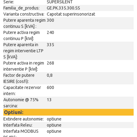
Serie:
SUPERSILENT
Familia_de_produs:
GE.PK.335.300.SS
Varianta constructiva:
Capotat superinsonorizat
Putere aparenta regim
300
continuu S [kVA] :
Putere activa regim
240
continuu P [kW]:
Putere aparenta in
335
regim interventie LTP
S [kVA]:
Putere activa in regim
268
interventie P [kW]:
Factor de putere
0,8
IESIRE (cosfi):
Capacitate rezervor
600
intern:
Autonomie @ 75%
13
sarcina:
Optiuni:
Extindere autonomie:
optiune
Interfata Releu:
optiune
Interfata MODBUS
optiune