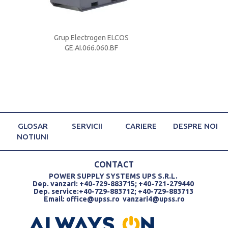
S
Grup Electrogen ELCOS
Grup Electrog
GE.AI.066.060.BF
GE.AI.066.
GLOSAR
SERVICII
CARIERE
DESPRE NOI
NOTIUNI
CONTACT
POWER SUPPLY SYSTEMS UPS S.R.L.
Dep. vanzari: +40-729-883715; +40-721-279440
Dep. service:+40-729-883712; +40-729-883713
Email:
office@upss.ro
vanzari4@upss.ro