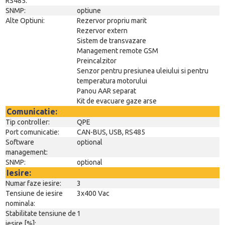
RS485:
SNMP:
optiune
Alte Optiuni:
Rezervor propriu marit
Rezervor extern
Sistem de transvazare
Management remote GSM
Preincalzitor
Senzor pentru presiunea uleiului si pentru
temperatura motorului
Panou AAR separat
Kit de evacuare gaze arse
Comunicatie:
Tip controller:
QPE
Port comunicatie:
CAN-BUS, USB, RS485
Software
optional
management:
SNMP:
optional
Iesire:
Numar faze iesire:
3
Tensiune de iesire
3x400 Vac
nominala:
Stabilitate tensiune de
1
iesire [%]: