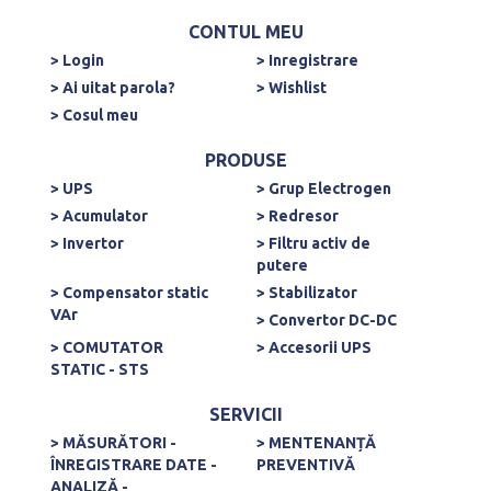
CONTUL MEU
> Login
> Inregistrare
> Ai uitat parola?
> Wishlist
> Cosul meu
PRODUSE
> UPS
> Grup Electrogen
> Acumulator
> Redresor
> Invertor
> Filtru activ de
putere
> Compensator static
> Stabilizator
VAr
> Convertor DC-DC
> COMUTATOR
> Accesorii UPS
STATIC - STS
SERVICII
> MĂSURĂTORI -
> MENTENANȚĂ
ÎNREGISTRARE DATE -
PREVENTIVĂ
ANALIZĂ -