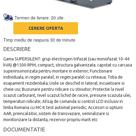
Termen de livrare: 20 zile
CERERE OFERTA
Timp mediu de raspuns 30 de minute
DESCRIERE
Gama SUPERSILENT: grup electrogen trifazat (sau monofazat 10-44
kVA) @1500 RPM, compact, structura galvanizata; capotat cu carcasa
superinsonorizata pentru montare in exterior; Functionare
individuala, in regim paralel, in regim paralel cu reteaua; Toba de
esapament rezidentiala; Usile se deschid in lateral; incuietoare si
cheie usi; Buzunare pentru ridicare cu stivuitor; Protectie la nivel
scazut carburant, nivel scazut lichid de racire, presiune scazuta ulei,
temperaturi ridicate; Afisaj de comanda si control LCD inclusiv in
limba Romana cu MC4; test automat periodic; Accesori si optiuni:
AAR, preincalzitor, sistem de transvazare, semnalizare si
monitorizare la distanta, rezervor propriu marit etc
DOCUMENTATIE