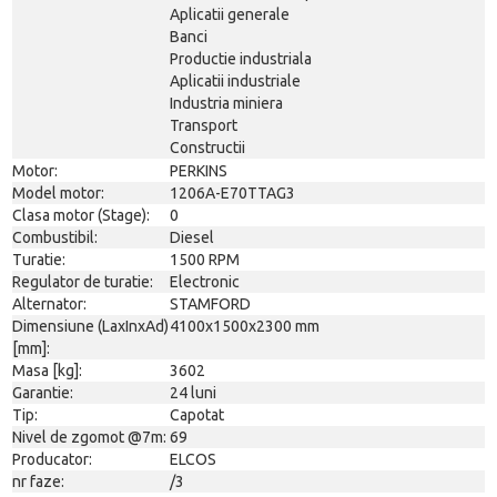
Aplicatii generale
Banci
Productie industriala
Aplicatii industriale
Industria miniera
Transport
Constructii
Motor:
PERKINS
Model motor:
1206A-E70TTAG3
Clasa motor (Stage):
0
Combustibil:
Diesel
Turatie:
1500 RPM
Regulator de turatie:
Electronic
Alternator:
STAMFORD
Dimensiune (LaxInxAd)
4100x1500x2300 mm
[mm]:
Masa [kg]:
3602
Garantie:
24 luni
Tip:
Capotat
Nivel de zgomot @7m:
69
Producator:
ELCOS
nr faze:
/3