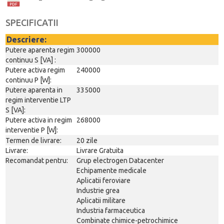
SPECIFICATII
Descriere:
Putere aparenta regim
300000
continuu S [VA] :
Putere activa regim
240000
continuu P [W]:
Putere aparenta in
335000
regim interventie LTP
S [VA]:
Putere activa in regim
268000
interventie P [W]:
Termen de livrare:
20 zile
Livrare:
Livrare Gratuita
Recomandat pentru:
Grup electrogen Datacenter
Echipamente medicale
Aplicatii feroviare
Industrie grea
Aplicatii militare
Industria farmaceutica
Combinate chimice-petrochimice