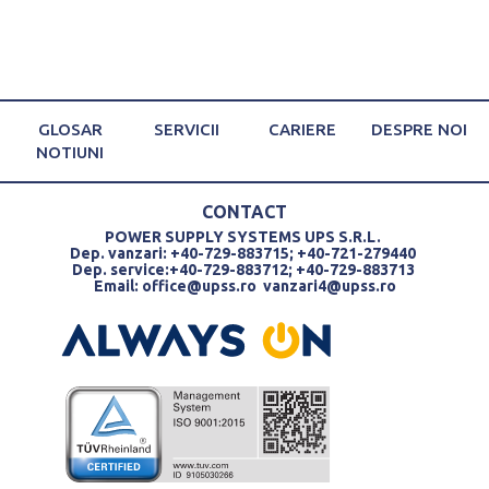
GLOSAR
SERVICII
CARIERE
DESPRE NOI
NOTIUNI
CONTACT
POWER SUPPLY SYSTEMS UPS S.R.L.
Dep. vanzari: +40-729-883715; +40-721-279440
Dep. service:+40-729-883712; +40-729-883713
Email:
office@upss.ro
vanzari4@upss.ro