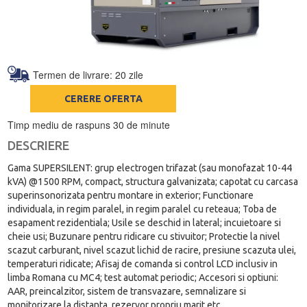
Termen de livrare: 20 zile
CERERE OFERTA
Timp mediu de raspuns 30 de minute
DESCRIERE
Gama SUPERSILENT: grup electrogen trifazat (sau monofazat 10-44
kVA) @1500 RPM, compact, structura galvanizata; capotat cu carcasa
superinsonorizata pentru montare in exterior; Functionare
individuala, in regim paralel, in regim paralel cu reteaua; Toba de
esapament rezidentiala; Usile se deschid in lateral; incuietoare si
cheie usi; Buzunare pentru ridicare cu stivuitor; Protectie la nivel
scazut carburant, nivel scazut lichid de racire, presiune scazuta ulei,
temperaturi ridicate; Afisaj de comanda si control LCD inclusiv in
limba Romana cu MC4; test automat periodic; Accesori si optiuni:
AAR, preincalzitor, sistem de transvazare, semnalizare si
monitorizare la distanta, rezervor propriu marit etc