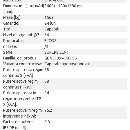
Dimensiune (LaxInxAd)
2600x1100x1680 mm
[mm]:
Masa [kg]:
1569
Garantie:
24 luni
Tip:
Capotat
Nivel de zgomot @7m:
66
Producator:
ELCOS
nr faze:
/3
Serie:
SUPERSILENT
Familia_de_produs:
GE.VO.094.085.SS
Varianta constructiva:
Capotat superinsonorizat
Putere aparenta regim
85
continuu S [kVA] :
Putere activa regim
68
continuu P [kW]:
Putere aparenta in
94
regim interventie LTP
S [kVA]:
Putere activa in regim
75.2
interventie P [kW]:
Factor de putere
0,8
IESIRE (cosfi):