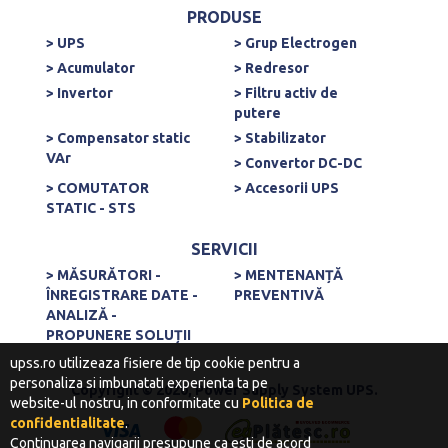
PRODUSE
> UPS
> Grup Electrogen
> Acumulator
> Redresor
> Invertor
> Filtru activ de
putere
> Compensator static
> Stabilizator
VAr
> Convertor DC-DC
> COMUTATOR
> Accesorii UPS
STATIC - STS
SERVICII
> MĂSURĂTORI -
> MENTENANȚĂ
ÎNREGISTRARE DATE -
PREVENTIVĂ
ANALIZĂ -
PROPUNERE SOLUȚII
upss.ro utilizeaza fisiere de tip cookie pentru a
personaliza si imbunatati experienta ta pe
Copyright © 2020, Power Supply System UPS.
website-ul nostru, in conformitate cu
Politica de
confidentialitate
.
Continuarea navigarii presupune ca esti de acord