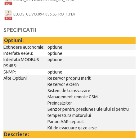
ELCOS_GE.VO.094.085.SS_RO_1.PDF
SPECIFICATII
Optiuni:
Extindere autonomie:
optiune
Interfata Releu:
optiune
Interfata MODBUS
optiune
RS485:
SNMP:
optiune
Alte Optiuni:
Rezervor propriu marit
Rezervor extern
Sistem de transvazare
Management remote GSM
Preincalzitor
Senzor pentru presiunea uleiului si pentru
temperatura motorului
Panou AAR separat
Kit de evacuare gaze arse
Descriere: