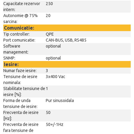
Capacitate rezervor
250
intern:
Autonomie @ 75%
20
sarcina:
Comunicatie:
Tip controller:
QPE
Port comunicatie:
CAN-BUS, USB, RS485
Software
optional
management:
SNMP:
optional
Iesire:
Numar faze iesire:
3
Tensiune de iesire
3x400 Vac
nominala:
Stabilitate tensiune de
1
iesire [%]:
Forma de unda
Pur sinusoidala
tensiune de iesire:
Frecventa de iesire
50
[Hz]:
Frecventa de iesire
50+/-1Hz
fara tensiune de