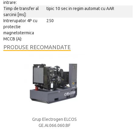
intrare:
Timp de transfer al
tipic 10 sec in regim automat cu AAR
sarcinii [ms]:
Intrerupator 4P cu
250
protectie
magnetotermica
MCCB (A):
PRODUSE RECOMANDATE
S
Grup Electrogen ELCOS
Grup Electrog
GE.AI.066.060.BF
GE.AI.066.